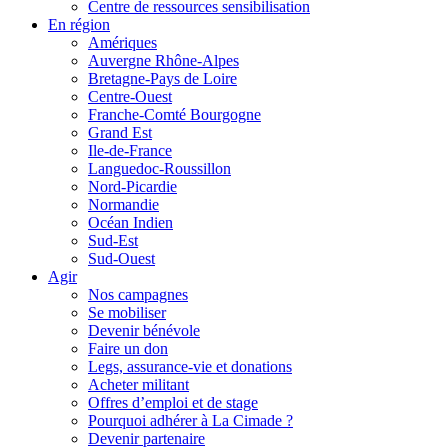
Centre de ressources sensibilisation
En région
Amériques
Auvergne Rhône-Alpes
Bretagne-Pays de Loire
Centre-Ouest
Franche-Comté Bourgogne
Grand Est
Ile-de-France
Languedoc-Roussillon
Nord-Picardie
Normandie
Océan Indien
Sud-Est
Sud-Ouest
Agir
Nos campagnes
Se mobiliser
Devenir bénévole
Faire un don
Legs, assurance-vie et donations
Acheter militant
Offres d’emploi et de stage
Pourquoi adhérer à La Cimade ?
Devenir partenaire