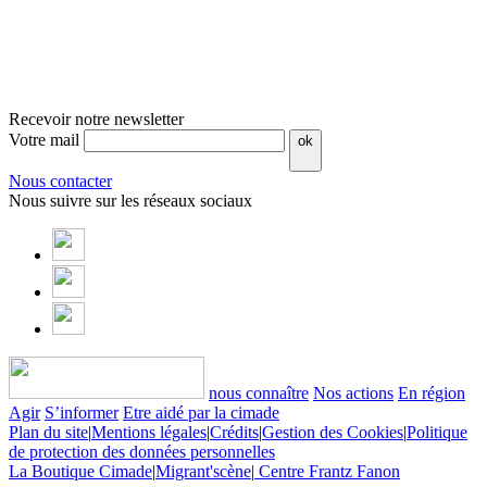
Recevoir notre newsletter
Votre mail
ok
Nous contacter
Nous suivre sur les réseaux sociaux
nous connaître
Nos actions
En région
Agir
S’informer
Etre aidé par la cimade
Plan du site
|
Mentions légales
|
Crédits
|
Gestion des Cookies
|
Politique
de protection des données personnelles
La Boutique Cimade
|
Migrant'scène
|
Centre Frantz Fanon