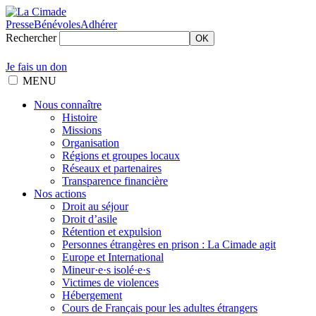
Presse
Bénévoles
Adhérer
Rechercher
OK
Je fais un don
MENU
Nous connaître
Histoire
Missions
Organisation
Régions et groupes locaux
Réseaux et partenaires
Transparence financière
Nos actions
Droit au séjour
Droit d’asile
Rétention et expulsion
Personnes étrangères en prison : La Cimade agit
Europe et International
Mineur·e·s isolé·e·s
Victimes de violences
Hébergement
Cours de Français pour les adultes étrangers