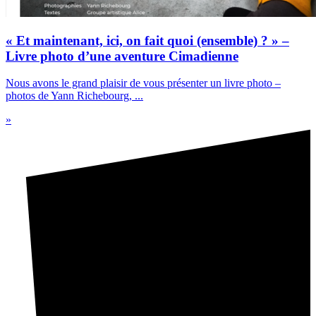
« Et maintenant, ici, on fait quoi (ensemble) ? » –
Livre photo d’une aventure Cimadienne
Nous avons le grand plaisir de vous présenter un livre photo –
photos de Yann Richebourg, ...
»