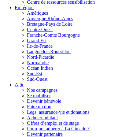
Centre de ressources sensibilisation
En région
Amériques
Auvergne Rhône-Alpes
Bretagne-Pays de Loire
Centre-Ouest
Franche-Comté Bourgogne
Grand Est
Ile-de-France
Languedoc-Roussillon
Nord-Picardie
Normandie
Océan Indien
Sud-Est
Sud-Ouest
Agir
Nos campagnes
Se mobiliser
Devenir bénévole
Faire un don
Legs, assurance-vie et donations
Acheter militant
Offres d’emploi et de stage
Pourquoi adhérer à La Cimade ?
Devenir partenaire