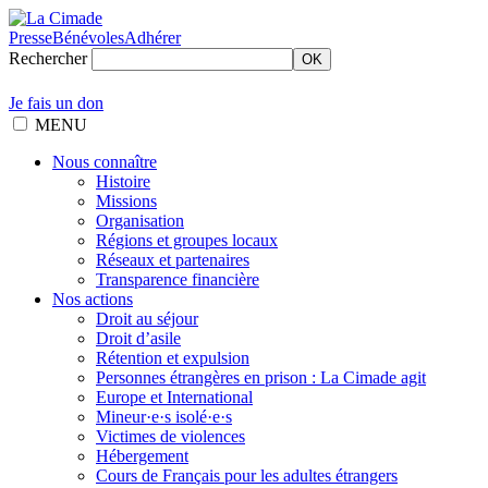
Presse
Bénévoles
Adhérer
Rechercher
OK
Je fais un don
MENU
Nous connaître
Histoire
Missions
Organisation
Régions et groupes locaux
Réseaux et partenaires
Transparence financière
Nos actions
Droit au séjour
Droit d’asile
Rétention et expulsion
Personnes étrangères en prison : La Cimade agit
Europe et International
Mineur·e·s isolé·e·s
Victimes de violences
Hébergement
Cours de Français pour les adultes étrangers