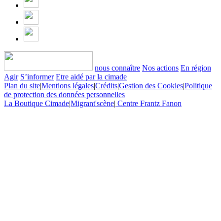
nous connaître
Nos actions
En région
Agir
S’informer
Etre aidé par la cimade
Plan du site
|
Mentions légales
|
Crédits
|
Gestion des Cookies
|
Politique
de protection des données personnelles
La Boutique Cimade
|
Migrant'scène
|
Centre Frantz Fanon