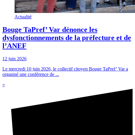
Actualité
Bouge TaPref’ Var dénonce les
dysfonctionnements de la préfecture et de
l’ANEF
12 juin 2026
Le mercredi 10 juin 2026, le collectif citoyen Bouge TaPref’ Var a
organisé une conférence de ...
»