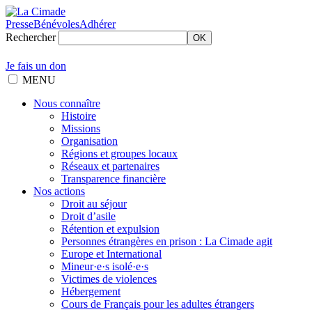
Presse
Bénévoles
Adhérer
Rechercher
OK
Je fais un don
MENU
Nous connaître
Histoire
Missions
Organisation
Régions et groupes locaux
Réseaux et partenaires
Transparence financière
Nos actions
Droit au séjour
Droit d’asile
Rétention et expulsion
Personnes étrangères en prison : La Cimade agit
Europe et International
Mineur·e·s isolé·e·s
Victimes de violences
Hébergement
Cours de Français pour les adultes étrangers