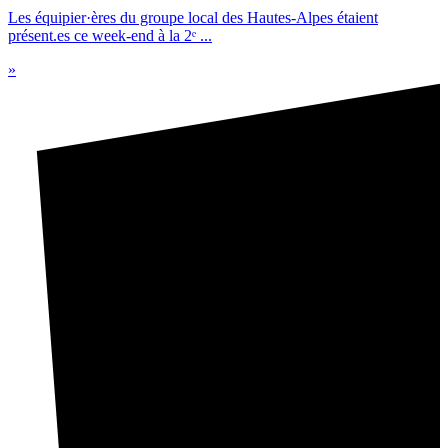
Les équipier·ères du groupe local des Hautes-Alpes étaient
présent.es ce week-end à la 2ᵉ ...
»