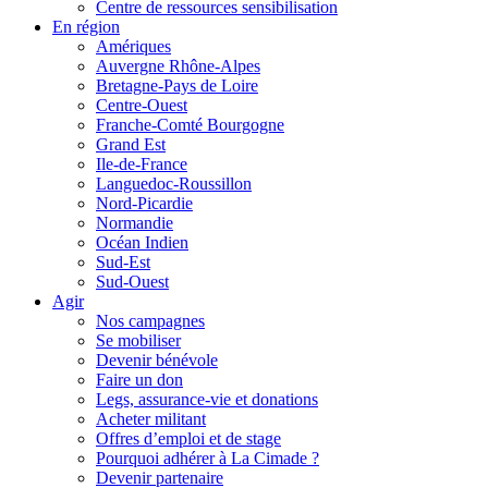
Centre de ressources sensibilisation
En région
Amériques
Auvergne Rhône-Alpes
Bretagne-Pays de Loire
Centre-Ouest
Franche-Comté Bourgogne
Grand Est
Ile-de-France
Languedoc-Roussillon
Nord-Picardie
Normandie
Océan Indien
Sud-Est
Sud-Ouest
Agir
Nos campagnes
Se mobiliser
Devenir bénévole
Faire un don
Legs, assurance-vie et donations
Acheter militant
Offres d’emploi et de stage
Pourquoi adhérer à La Cimade ?
Devenir partenaire