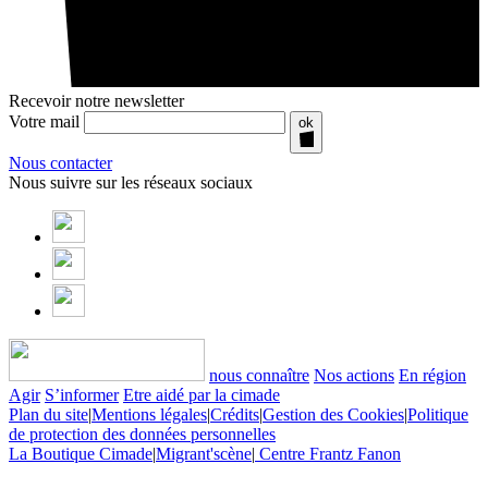
Recevoir notre newsletter
Votre mail
ok
Nous contacter
Nous suivre sur les réseaux sociaux
nous connaître
Nos actions
En région
Agir
S’informer
Etre aidé par la cimade
Plan du site
|
Mentions légales
|
Crédits
|
Gestion des Cookies
|
Politique
de protection des données personnelles
La Boutique Cimade
|
Migrant'scène
|
Centre Frantz Fanon