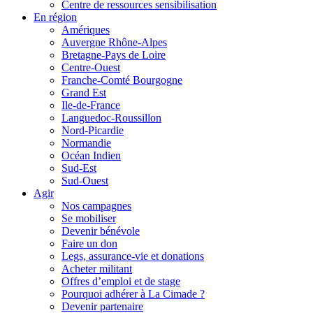
Centre de ressources sensibilisation
En région
Amériques
Auvergne Rhône-Alpes
Bretagne-Pays de Loire
Centre-Ouest
Franche-Comté Bourgogne
Grand Est
Ile-de-France
Languedoc-Roussillon
Nord-Picardie
Normandie
Océan Indien
Sud-Est
Sud-Ouest
Agir
Nos campagnes
Se mobiliser
Devenir bénévole
Faire un don
Legs, assurance-vie et donations
Acheter militant
Offres d’emploi et de stage
Pourquoi adhérer à La Cimade ?
Devenir partenaire