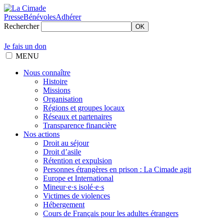
Presse
Bénévoles
Adhérer
Rechercher
OK
Je fais un don
MENU
Nous connaître
Histoire
Missions
Organisation
Régions et groupes locaux
Réseaux et partenaires
Transparence financière
Nos actions
Droit au séjour
Droit d’asile
Rétention et expulsion
Personnes étrangères en prison : La Cimade agit
Europe et International
Mineur·e·s isolé·e·s
Victimes de violences
Hébergement
Cours de Français pour les adultes étrangers