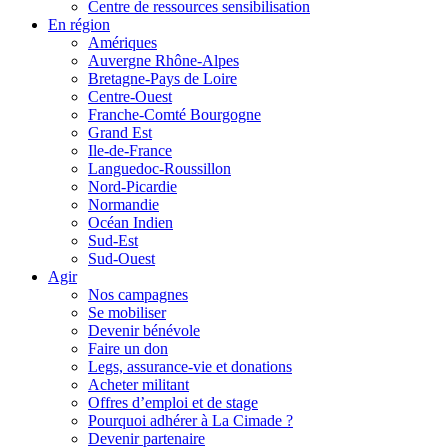
Centre de ressources sensibilisation
En région
Amériques
Auvergne Rhône-Alpes
Bretagne-Pays de Loire
Centre-Ouest
Franche-Comté Bourgogne
Grand Est
Ile-de-France
Languedoc-Roussillon
Nord-Picardie
Normandie
Océan Indien
Sud-Est
Sud-Ouest
Agir
Nos campagnes
Se mobiliser
Devenir bénévole
Faire un don
Legs, assurance-vie et donations
Acheter militant
Offres d’emploi et de stage
Pourquoi adhérer à La Cimade ?
Devenir partenaire