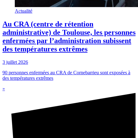
Actualité
Au CRA (centre de rétention
administrative) de Toulouse, les personnes
enfermées par l’administration subissent
des températures extrêmes
3 juillet 2026
90 personnes enfermées au CRA de Cornebarrieu sont exposées à
des températures extrêmes
»