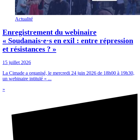
Actualité
Enregistrement du webinaire
« Soudanais·e·s en exil : entre répression
et résistances ? »
15 juillet 2026
La Cimade a organisé, le mercredi 24 juin 2026 de 18h00 à 19h30,
un webinaire intitulé « ...
»