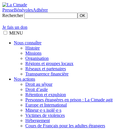
Presse
Bénévoles
Adhérer
Rechercher
OK
Je fais un don
MENU
Nous connaître
Histoire
Missions
Organisation
Régions et groupes locaux
Réseaux et partenaires
Transparence financière
Nos actions
Droit au séjour
Droit d’asile
Rétention et expulsion
Personnes étrangères en prison : La Cimade agit
Europe et International
Mineur·e·s isolé·e·s
Victimes de violences
Hébergement
Cours de Français pour les adultes étrangers