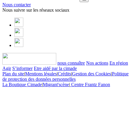
Nous contacter
Nous suivre sur les réseaux sociaux
nous connaître
Nos actions
En région
Agir
S’informer
Etre aidé par la cimade
Plan du site
|
Mentions légales
|
Crédits
|
Gestion des Cookies
|
Politique
de protection des données personnelles
La Boutique Cimade
|
Migrant'scène
|
Centre Frantz Fanon