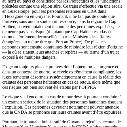
au nord du pays et considérée par les Préfectures et les juridictions
précitées comme une région sûre. Ce trajet s’effectue via une escale
en Guadeloupe, pour les personnes retenues en CRA dans
l’Hexagone ou en Guyane. Pourtant, il ne fait pas de doute que
l’arrivée, sans aucun soutien ni ressource, dans la région de Cap-
Haïtien, souvent totalement inconnue des personnes expulsées, ne
demeure pas sans risque (d’autant que Cap Haïtien est classée
comme “fortement déconseillée” par le Ministère des affaires
étrangères, au même titre que Port au Prince
). De plus, ces
personnes sont ensuite contraintes de rejoindre leur région d’origine
— là où se situent leurs attaches et repères — au terme d’un trajet
exposé à de multiples dangers.
Exigeant toujours plus de preuves dont l’obtention, en urgence et
dans un contexte de guerre, se révèle extrêmement compliquée, les
juges remettent désormais systématiquement en cause la réalité des
craintes des personnes haïtiennes en cas de retour, alors même que
ces risques ont bien souvent été établis par l’OFPRA.
Le risque vital encouru en cas de retour devrait pourtant conduire à
un examen sérieux de la situation des personnes haïtiennes risquant
l’expulsion. Ces personnes devraient notamment pouvoir attendre
que la CNDA se prononce sur leurs craintes avant d’être expulsées.
Pourtant,
le tribunal administratif de Guyane a rejeté les recours de
Monsieur Y. et Monsieur X. avant que la CNDA n’ait pu prendre