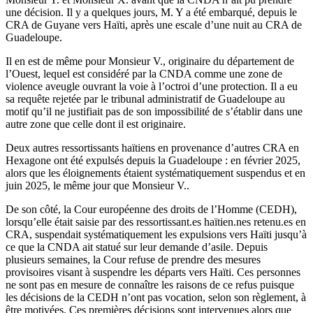
une décision. Il y a quelques jours, M. Y a été embarqué, depuis le
CRA de Guyane vers Haïti, après une escale d’une nuit au CRA de
Guadeloupe.
Il en est de même pour
Monsieur V., originaire du département de
l’Ouest, lequel est considéré par la CNDA comme une
zone de
violence aveugle ouvrant la voie à l’octroi d’une protection. Il a eu
sa requête rejetée par le tribunal administratif de Guadeloupe au
motif qu’il ne justifiait pas de son impossibilité de s’établir dans une
autre zone que celle dont il est originaire.
Deux autres ressortissants haïtiens en provenance d’autres CRA en
Hexagone ont été expulsés depuis la Guadeloupe : en février 2025,
alors que les éloignements étaient systématiquement suspendus et en
juin 2025, le même jour que Monsieur V..
De son côté, la Cour européenne des droits de l’Homme (CEDH),
lorsqu’elle était saisie par des ressortissant.es haïtien.nes retenu.es en
CRA, suspendait systématiquement les expulsions vers Haïti jusqu’à
ce que la CNDA ait statué sur leur demande d’asile. Depuis
plusieurs semaines, la Cour refuse de prendre des mesures
provisoires visant à suspendre les départs vers Haïti. Ces personnes
ne sont pas en mesure de connaître les raisons de ce refus puisque
les décisions de la CEDH n’ont pas vocation, selon son règlement, à
être motivées.
Ces premières décisions sont intervenues alors que