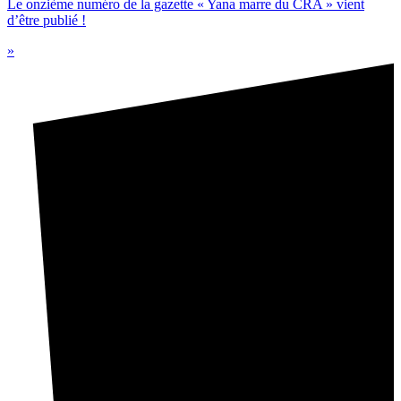
Le onzième numéro de la gazette « Yana marre du CRA » vient
d’être publié !
»