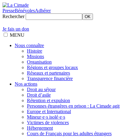
Presse
Bénévoles
Adhérer
Rechercher
OK
Je fais un don
MENU
Nous connaître
Histoire
Missions
Organisation
Régions et groupes locaux
Réseaux et partenaires
Transparence financière
Nos actions
Droit au séjour
Droit d’asile
Rétention et expulsion
Personnes étrangères en prison : La Cimade agit
Europe et International
Mineur·e·s isolé·e·s
Victimes de violences
Hébergement
Cours de Français pour les adultes étrangers