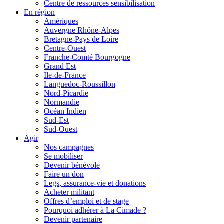
Centre de ressources sensibilisation
En région
Amériques
Auvergne Rhône-Alpes
Bretagne-Pays de Loire
Centre-Ouest
Franche-Comté Bourgogne
Grand Est
Ile-de-France
Languedoc-Roussillon
Nord-Picardie
Normandie
Océan Indien
Sud-Est
Sud-Ouest
Agir
Nos campagnes
Se mobiliser
Devenir bénévole
Faire un don
Legs, assurance-vie et donations
Acheter militant
Offres d’emploi et de stage
Pourquoi adhérer à La Cimade ?
Devenir partenaire