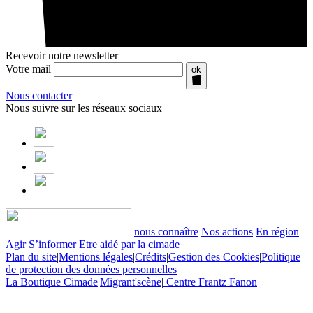
Recevoir notre newsletter
Votre mail
ok
Nous contacter
Nous suivre sur les réseaux sociaux
nous connaître
Nos actions
En région
Agir
S’informer
Etre aidé par la cimade
Plan du site
|
Mentions légales
|
Crédits
|
Gestion des Cookies
|
Politique
de protection des données personnelles
La Boutique Cimade
|
Migrant'scène
|
Centre Frantz Fanon