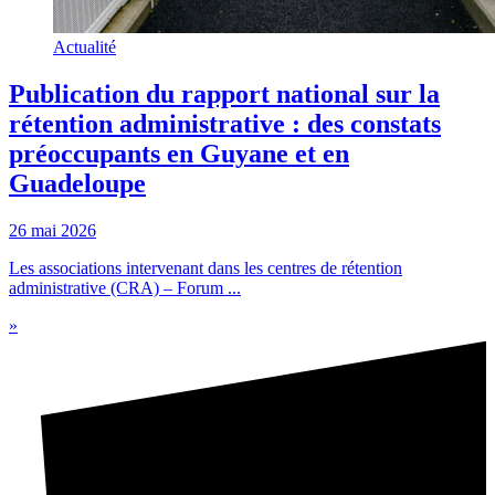
Actualité
Publication du rapport national sur la
rétention administrative : des constats
préoccupants en Guyane et en
Guadeloupe
26 mai 2026
Les associations intervenant dans les centres de rétention
administrative (CRA) – Forum ...
»