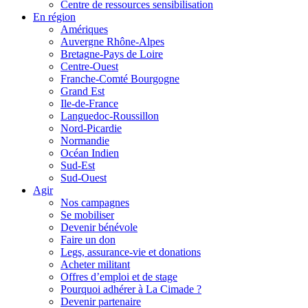
Centre de ressources sensibilisation
En région
Amériques
Auvergne Rhône-Alpes
Bretagne-Pays de Loire
Centre-Ouest
Franche-Comté Bourgogne
Grand Est
Ile-de-France
Languedoc-Roussillon
Nord-Picardie
Normandie
Océan Indien
Sud-Est
Sud-Ouest
Agir
Nos campagnes
Se mobiliser
Devenir bénévole
Faire un don
Legs, assurance-vie et donations
Acheter militant
Offres d’emploi et de stage
Pourquoi adhérer à La Cimade ?
Devenir partenaire