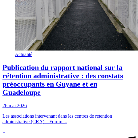
Actualité
Publication du rapport national sur la
rétention administrative : des constats
préoccupants en Guyane et en
Guadeloupe
26 mai 2026
Les associations intervenant dans les centres de rétention
administrative (CRA) – Forum ...
»