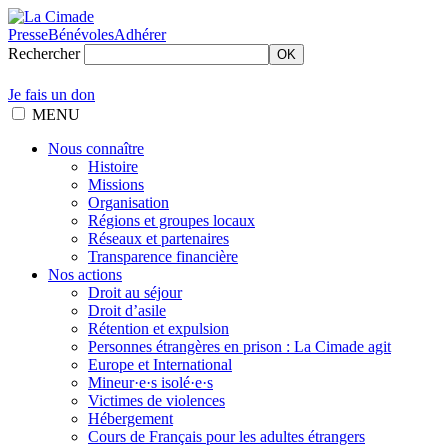
Presse
Bénévoles
Adhérer
Rechercher
OK
Je fais un don
MENU
Nous connaître
Histoire
Missions
Organisation
Régions et groupes locaux
Réseaux et partenaires
Transparence financière
Nos actions
Droit au séjour
Droit d’asile
Rétention et expulsion
Personnes étrangères en prison : La Cimade agit
Europe et International
Mineur·e·s isolé·e·s
Victimes de violences
Hébergement
Cours de Français pour les adultes étrangers