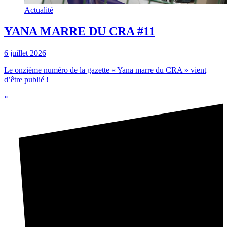
Actualité
YANA MARRE DU CRA #11
6 juillet 2026
Le onzième numéro de la gazette « Yana marre du CRA » vient
d’être publié !
»