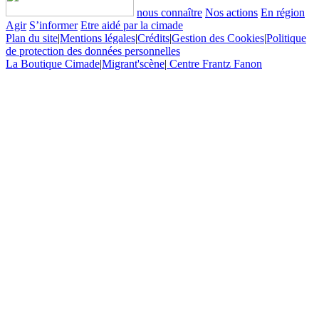
nous connaître
Nos actions
En région
Agir
S’informer
Etre aidé par la cimade
Plan du site
|
Mentions légales
|
Crédits
|
Gestion des Cookies
|
Politique
de protection des données personnelles
La Boutique Cimade
|
Migrant'scène
|
Centre Frantz Fanon