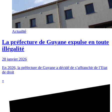
Actualité
La préfecture de Guyane expulse en toute
illégalité
28 janvier 2026
En 2026, la préfecture de Guyane a décidé de s’affranchir de l’Etat
de droit
»