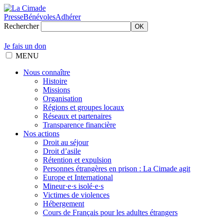
Presse
Bénévoles
Adhérer
Rechercher
OK
Je fais un don
MENU
Nous connaître
Histoire
Missions
Organisation
Régions et groupes locaux
Réseaux et partenaires
Transparence financière
Nos actions
Droit au séjour
Droit d’asile
Rétention et expulsion
Personnes étrangères en prison : La Cimade agit
Europe et International
Mineur·e·s isolé·e·s
Victimes de violences
Hébergement
Cours de Français pour les adultes étrangers