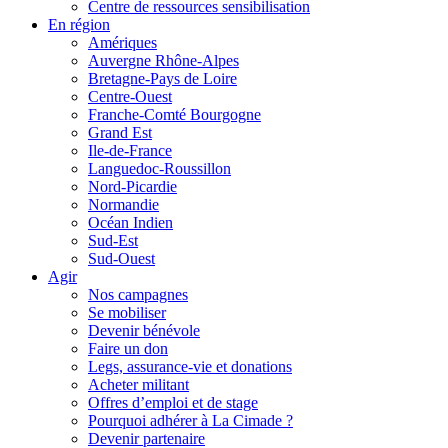
Centre de ressources sensibilisation
En région
Amériques
Auvergne Rhône-Alpes
Bretagne-Pays de Loire
Centre-Ouest
Franche-Comté Bourgogne
Grand Est
Ile-de-France
Languedoc-Roussillon
Nord-Picardie
Normandie
Océan Indien
Sud-Est
Sud-Ouest
Agir
Nos campagnes
Se mobiliser
Devenir bénévole
Faire un don
Legs, assurance-vie et donations
Acheter militant
Offres d’emploi et de stage
Pourquoi adhérer à La Cimade ?
Devenir partenaire