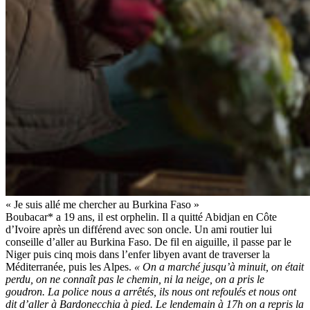
« Je suis allé me chercher au Burkina Faso »
Boubacar* a 19 ans, il est orphelin. Il a quitté Abidjan en Côte
d’Ivoire après un différend avec son oncle. Un ami routier lui
conseille d’aller au Burkina Faso. De fil en aiguille, il passe par le
Niger puis cinq mois dans l’enfer libyen avant de traverser la
Méditerranée, puis les Alpes.
« On a marché jusqu’à minuit, on était
perdu, on ne connaît pas le chemin, ni la neige, on a pris le
goudron. La police nous a arrêtés, ils nous ont refoulés et nous ont
dit d’aller à Bardonecchia à pied. Le lendemain à 17h on a repris la