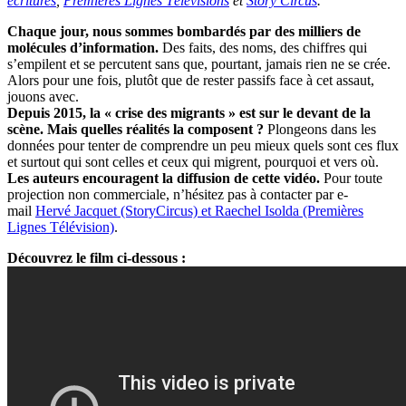
écritures
,
Premières Lignes Télévisions
et
Story Circus
.
Chaque jour, nous sommes bombardés par des milliers de
molécules d’information.
Des faits, des noms, des chiffres qui
s’empilent et se percutent sans que, pourtant, jamais rien ne se crée.
Alors pour une fois, plutôt que de rester passifs face à cet assaut,
jouons avec.
Depuis 2015, la « crise des migrants » est sur le devant de la
scène. Mais quelles réalités la composent ?
Plongeons dans les
données pour tenter de comprendre un peu mieux quels sont ces flux
et surtout qui sont celles et ceux qui migrent, pourquoi et vers où.
Les auteurs encouragent la diffusion de cette vidéo.
Pour toute
projection non commerciale, n’hésitez pas à contacter par e-
mail
Hervé Jacquet (StoryCircus) et Raechel Isolda (Premières
Lignes Télévision)
.
Découvrez le film ci-dessous :