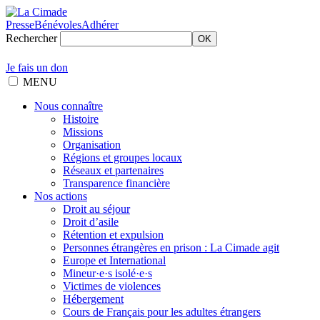
Presse
Bénévoles
Adhérer
Rechercher
OK
Je fais un don
MENU
Nous connaître
Histoire
Missions
Organisation
Régions et groupes locaux
Réseaux et partenaires
Transparence financière
Nos actions
Droit au séjour
Droit d’asile
Rétention et expulsion
Personnes étrangères en prison : La Cimade agit
Europe et International
Mineur·e·s isolé·e·s
Victimes de violences
Hébergement
Cours de Français pour les adultes étrangers