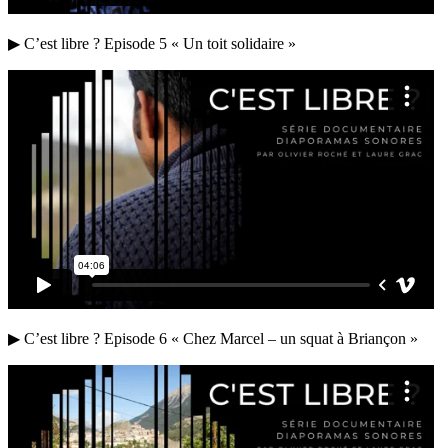
▶ C’est libre ? Episode 5 « Un toit solidaire »
▶ C’est libre ? Episode 6 « Chez Marcel – un squat à Briançon »