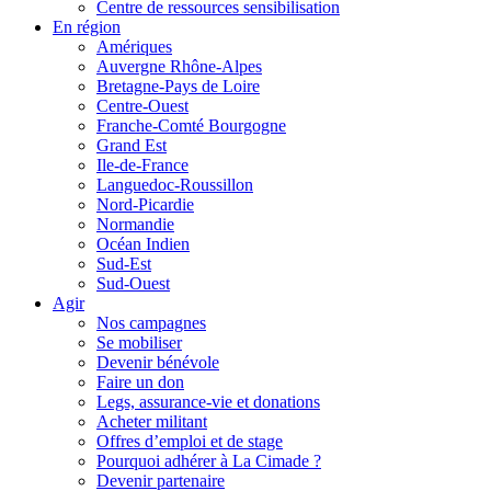
Centre de ressources sensibilisation
En région
Amériques
Auvergne Rhône-Alpes
Bretagne-Pays de Loire
Centre-Ouest
Franche-Comté Bourgogne
Grand Est
Ile-de-France
Languedoc-Roussillon
Nord-Picardie
Normandie
Océan Indien
Sud-Est
Sud-Ouest
Agir
Nos campagnes
Se mobiliser
Devenir bénévole
Faire un don
Legs, assurance-vie et donations
Acheter militant
Offres d’emploi et de stage
Pourquoi adhérer à La Cimade ?
Devenir partenaire