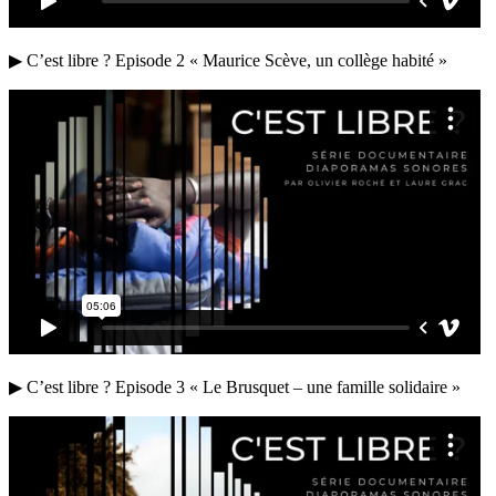
▶ C’est libre ? Episode 2 « Maurice Scève, un collège habité »
▶ C’est libre ? Episode 3 « Le Brusquet – une famille solidaire »