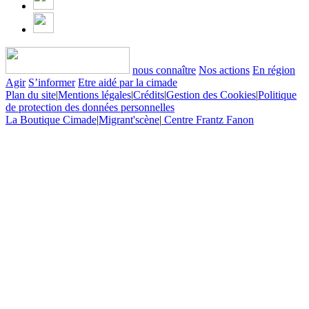
nous connaître
Nos actions
En région
Agir
S’informer
Etre aidé par la cimade
Plan du site
|
Mentions légales
|
Crédits
|
Gestion des Cookies
|
Politique
de protection des données personnelles
La Boutique Cimade
|
Migrant'scène
|
Centre Frantz Fanon