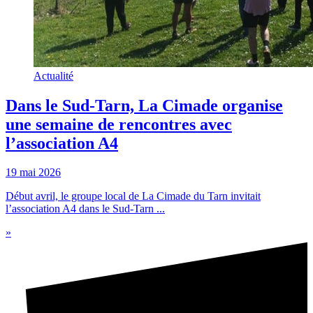
Actualité
Dans le Sud-Tarn, La Cimade organise
une semaine de rencontres avec
l’association A4
19 mai 2026
Début avril, le groupe local de La Cimade du Tarn invitait
l’association A4 dans le Sud-Tarn ...
»