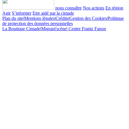
nous connaître
Nos actions
En région
Agir
S’informer
Etre aidé par la cimade
Plan du site
|
Mentions légales
|
Crédits
|
Gestion des Cookies
|
Politique
de protection des données personnelles
La Boutique Cimade
|
Migrant'scène
|
Centre Frantz Fanon