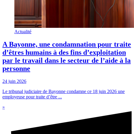
Actualité
A Bayonne, une condamnation pour traite
d’êtres humains à des fins d’exploitation
par le travail dans le secteur de l’aide à la
personne
24 juin 2026
Le tribunal judiciaire de Bayonne condamne ce 18 juin 2026 une
employeuse pour traite d’être ...
»