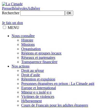
Presse
Bénévoles
Adhérer
Rechercher
OK
Je fais un don
MENU
Nous connaître
Histoire
Missions
Organisation
Régions et groupes locaux
Réseaux et partenaires
Transparence financière
Nos actions
Droit au séjour
Droit d’asile
Rétention et expulsion
Personnes étrangères en prison : La Cimade agit
Europe et International
Mineur·e·s isolé·e·s
Victimes de violences
Hébergement
Cours de Français pour les adultes étrangers