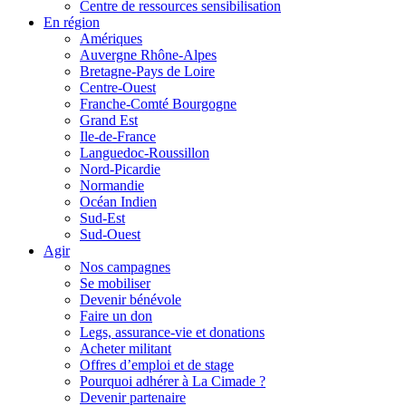
Centre de ressources sensibilisation
En région
Amériques
Auvergne Rhône-Alpes
Bretagne-Pays de Loire
Centre-Ouest
Franche-Comté Bourgogne
Grand Est
Ile-de-France
Languedoc-Roussillon
Nord-Picardie
Normandie
Océan Indien
Sud-Est
Sud-Ouest
Agir
Nos campagnes
Se mobiliser
Devenir bénévole
Faire un don
Legs, assurance-vie et donations
Acheter militant
Offres d’emploi et de stage
Pourquoi adhérer à La Cimade ?
Devenir partenaire