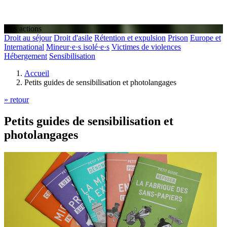
Nos actions
Droit au séjour
Droit d'asile
Rétention et expulsion
Prison
Europe et
International
Mineur·e·s isolé·e·s
Victimes de violences
Hébergement
Sensibilisation
Accueil
Petits guides de sensibilisation et photolangages
» retour
Petits guides de sensibilisation et
photolangages