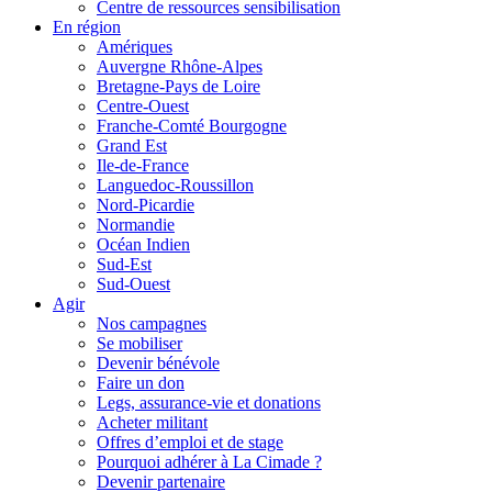
Centre de ressources sensibilisation
En région
Amériques
Auvergne Rhône-Alpes
Bretagne-Pays de Loire
Centre-Ouest
Franche-Comté Bourgogne
Grand Est
Ile-de-France
Languedoc-Roussillon
Nord-Picardie
Normandie
Océan Indien
Sud-Est
Sud-Ouest
Agir
Nos campagnes
Se mobiliser
Devenir bénévole
Faire un don
Legs, assurance-vie et donations
Acheter militant
Offres d’emploi et de stage
Pourquoi adhérer à La Cimade ?
Devenir partenaire