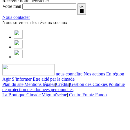
Recevoir notre newsletter
Votre mail
ok
Nous contacter
Nous suivre sur les réseaux sociaux
nous connaître
Nos actions
En région
Agir
S’informer
Etre aidé par la cimade
Plan du site
|
Mentions légales
|
Crédits
|
Gestion des Cookies
|
Politique
de protection des données personnelles
La Boutique Cimade
|
Migrant'scène
|
Centre Frantz Fanon