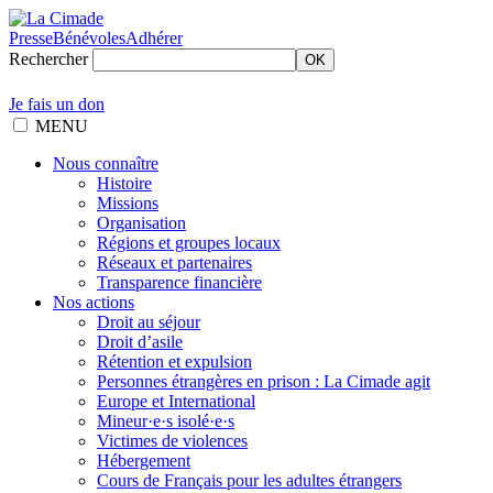
Presse
Bénévoles
Adhérer
Rechercher
OK
Je fais un don
MENU
Nous connaître
Histoire
Missions
Organisation
Régions et groupes locaux
Réseaux et partenaires
Transparence financière
Nos actions
Droit au séjour
Droit d’asile
Rétention et expulsion
Personnes étrangères en prison : La Cimade agit
Europe et International
Mineur·e·s isolé·e·s
Victimes de violences
Hébergement
Cours de Français pour les adultes étrangers