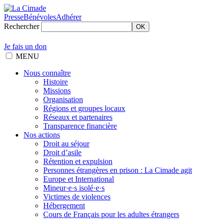
Presse
Bénévoles
Adhérer
Rechercher
OK
Je fais un don
MENU
Nous connaître
Histoire
Missions
Organisation
Régions et groupes locaux
Réseaux et partenaires
Transparence financière
Nos actions
Droit au séjour
Droit d’asile
Rétention et expulsion
Personnes étrangères en prison : La Cimade agit
Europe et International
Mineur·e·s isolé·e·s
Victimes de violences
Hébergement
Cours de Français pour les adultes étrangers