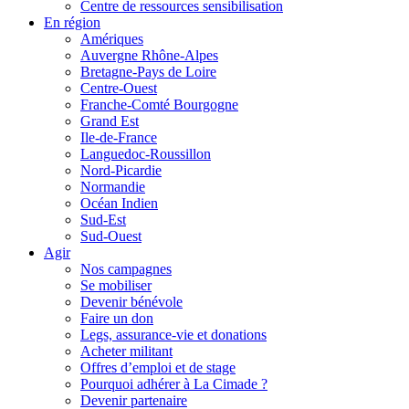
Centre de ressources sensibilisation
En région
Amériques
Auvergne Rhône-Alpes
Bretagne-Pays de Loire
Centre-Ouest
Franche-Comté Bourgogne
Grand Est
Ile-de-France
Languedoc-Roussillon
Nord-Picardie
Normandie
Océan Indien
Sud-Est
Sud-Ouest
Agir
Nos campagnes
Se mobiliser
Devenir bénévole
Faire un don
Legs, assurance-vie et donations
Acheter militant
Offres d’emploi et de stage
Pourquoi adhérer à La Cimade ?
Devenir partenaire