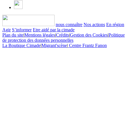
nous connaître
Nos actions
En région
Agir
S’informer
Etre aidé par la cimade
Plan du site
|
Mentions légales
|
Crédits
|
Gestion des Cookies
|
Politique
de protection des données personnelles
La Boutique Cimade
|
Migrant'scène
|
Centre Frantz Fanon