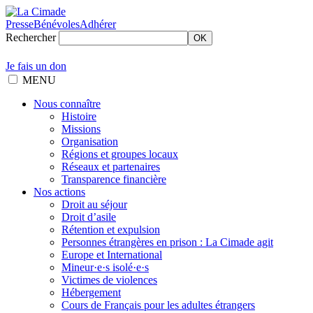
Presse
Bénévoles
Adhérer
Rechercher
OK
Je fais un don
MENU
Nous connaître
Histoire
Missions
Organisation
Régions et groupes locaux
Réseaux et partenaires
Transparence financière
Nos actions
Droit au séjour
Droit d’asile
Rétention et expulsion
Personnes étrangères en prison : La Cimade agit
Europe et International
Mineur·e·s isolé·e·s
Victimes de violences
Hébergement
Cours de Français pour les adultes étrangers