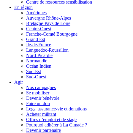
Centre de ressources sensibilisation
En région
Amériques
Auvergne Rhône-Alpes
Bretagne-Pays de Loire
Centre-Ouest
Franche-Comté Bourgogne
Grand Est
Ile-de-France
Languedoc-Roussillon
Nord-Picardie
Normandie
Océan Indien
Sud-Est
Sud-Ouest
Agir
Nos campagnes
Se mobiliser
Devenir bénévole
Faire un don
Legs, assurance-vie et donations
Acheter militant
Offres d’emploi et de stage
Pourquoi adhérer à La Cimade ?
Devenir partenaire