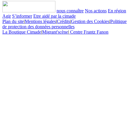
nous connaître
Nos actions
En région
Agir
S’informer
Etre aidé par la cimade
Plan du site
|
Mentions légales
|
Crédits
|
Gestion des Cookies
|
Politique
de protection des données personnelles
La Boutique Cimade
|
Migrant'scène
|
Centre Frantz Fanon