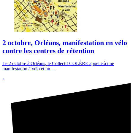
2 octobre, Orléans, manifestation en vélo
contre les centres de rétention
Le 2 octobre à Orléans, le Collectif COLÈRE appelle à une
manifestation à vélo et un ...
»