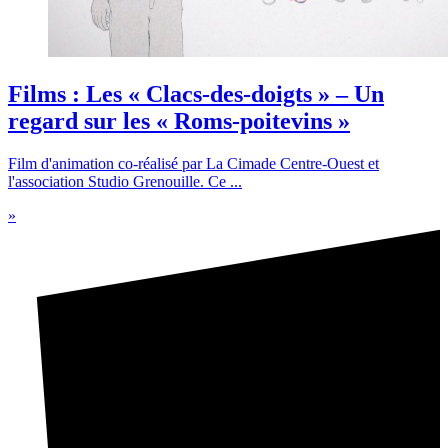
Films : Les « Clacs-des-doigts » – Un
regard sur les « Roms-poitevins »
Film d'animation co-réalisé par La Cimade Centre-Ouest et
l'association Studio Grenouille. Ce ...
»