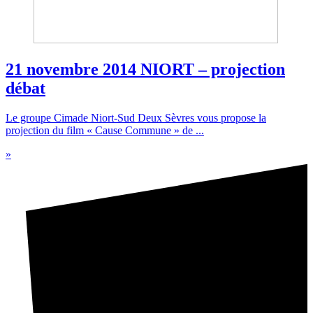
21 novembre 2014 NIORT – projection
débat
Le groupe Cimade Niort-Sud Deux Sèvres vous propose la
projection du film « Cause Commune » de ...
»