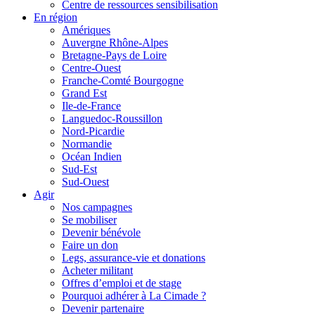
Centre de ressources sensibilisation
En région
Amériques
Auvergne Rhône-Alpes
Bretagne-Pays de Loire
Centre-Ouest
Franche-Comté Bourgogne
Grand Est
Ile-de-France
Languedoc-Roussillon
Nord-Picardie
Normandie
Océan Indien
Sud-Est
Sud-Ouest
Agir
Nos campagnes
Se mobiliser
Devenir bénévole
Faire un don
Legs, assurance-vie et donations
Acheter militant
Offres d’emploi et de stage
Pourquoi adhérer à La Cimade ?
Devenir partenaire