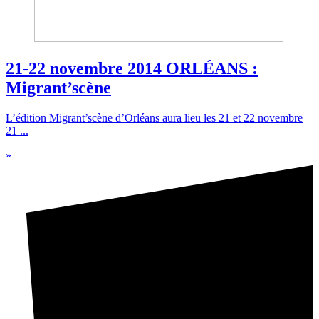
21-22 novembre 2014 ORLÉANS :
Migrant’scène
L’édition Migrant’scène d’Orléans aura lieu les 21 et 22 novembre
21 ...
»