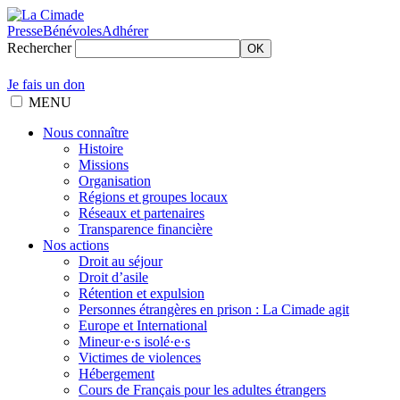
Presse
Bénévoles
Adhérer
Rechercher
OK
Je fais un don
MENU
Nous connaître
Histoire
Missions
Organisation
Régions et groupes locaux
Réseaux et partenaires
Transparence financière
Nos actions
Droit au séjour
Droit d’asile
Rétention et expulsion
Personnes étrangères en prison : La Cimade agit
Europe et International
Mineur·e·s isolé·e·s
Victimes de violences
Hébergement
Cours de Français pour les adultes étrangers