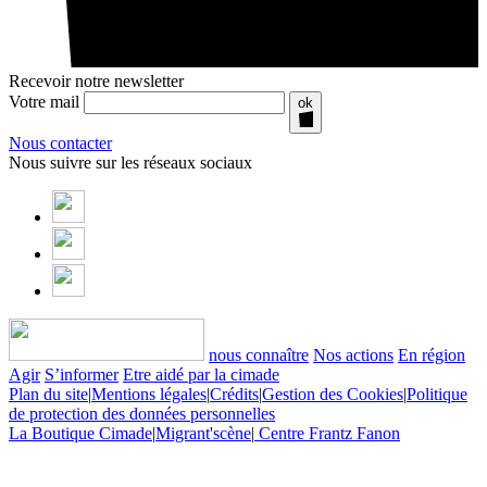
Recevoir notre newsletter
Votre mail
ok
Nous contacter
Nous suivre sur les réseaux sociaux
nous connaître
Nos actions
En région
Agir
S’informer
Etre aidé par la cimade
Plan du site
|
Mentions légales
|
Crédits
|
Gestion des Cookies
|
Politique
de protection des données personnelles
La Boutique Cimade
|
Migrant'scène
|
Centre Frantz Fanon