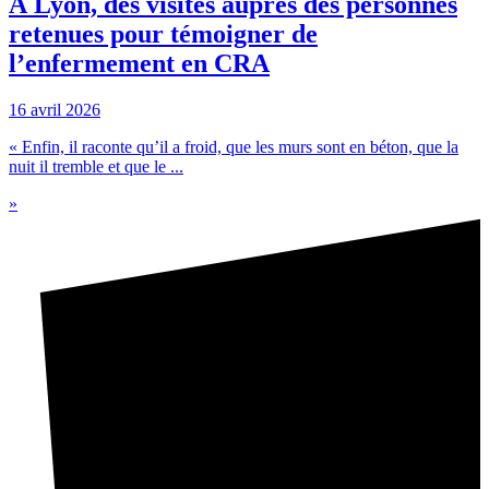
À Lyon, des visites auprès des personnes
retenues pour témoigner de
l’enfermement en CRA
16 avril 2026
« Enfin, il raconte qu’il a froid, que les murs sont en béton, que la
nuit il tremble et que le ...
»