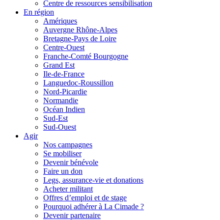
Centre de ressources sensibilisation
En région
Amériques
Auvergne Rhône-Alpes
Bretagne-Pays de Loire
Centre-Ouest
Franche-Comté Bourgogne
Grand Est
Ile-de-France
Languedoc-Roussillon
Nord-Picardie
Normandie
Océan Indien
Sud-Est
Sud-Ouest
Agir
Nos campagnes
Se mobiliser
Devenir bénévole
Faire un don
Legs, assurance-vie et donations
Acheter militant
Offres d’emploi et de stage
Pourquoi adhérer à La Cimade ?
Devenir partenaire