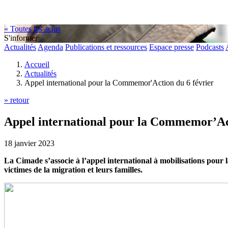
« Toutes les actus
S'informer
Actualités
Agenda
Publications et ressources
Espace presse
Podcasts
Accueil
Actualités
Appel international pour la Commemor'Action du 6 février
» retour
Appel international pour la Commemor’Act
18 janvier 2023
La Cimade s’associe à l’appel international à mobilisations pour la
victimes de la migration et leurs familles.