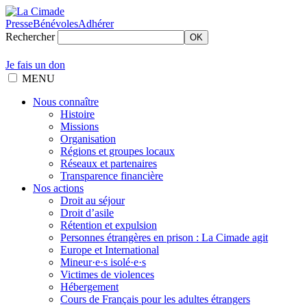
Presse
Bénévoles
Adhérer
Rechercher
OK
Je fais un don
MENU
Nous connaître
Histoire
Missions
Organisation
Régions et groupes locaux
Réseaux et partenaires
Transparence financière
Nos actions
Droit au séjour
Droit d’asile
Rétention et expulsion
Personnes étrangères en prison : La Cimade agit
Europe et International
Mineur·e·s isolé·e·s
Victimes de violences
Hébergement
Cours de Français pour les adultes étrangers