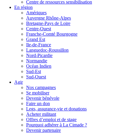
Centre de ressources sensibilisation
En région
Amériques
Auvergne Rhône-Alpes
Bretagne-Pays de Loire
Centre-Ouest
Franche-Comté Bourgogne
Grand Est
Ile-de-France
Languedoc-Roussillon
Nord-Picardie
Normandie
Océan Indien
Sud-Est
Sud-Ouest
Agir
Nos campagnes
Se mobiliser
Devenir bénévole
Faire un don
Legs, assurance-vie et donations
Acheter militant
Offres d’emploi et de stage
Pourquoi adhérer à La Cimade ?
Devenir partenaire