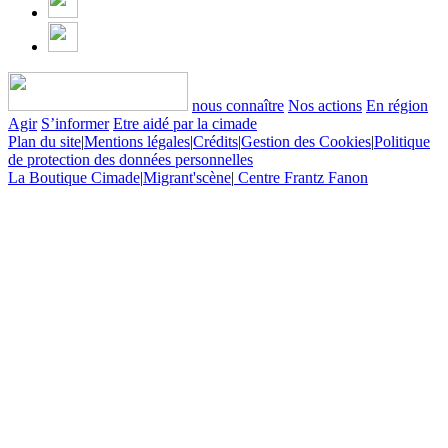
nous connaître
Nos actions
En région
Agir
S’informer
Etre aidé par la cimade
Plan du site
|
Mentions légales
|
Crédits
|
Gestion des Cookies
|
Politique
de protection des données personnelles
La Boutique Cimade
|
Migrant'scène
|
Centre Frantz Fanon