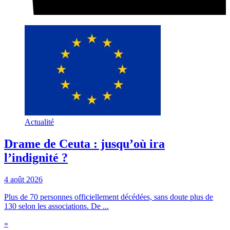
Actualité
Drame de Ceuta : jusqu’où ira
l’indignité ?
4 août 2026
Plus de 70 personnes officiellement décédées, sans doute plus de
130 selon les associations. De ...
»