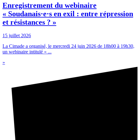
Enregistrement du webinaire
« Soudanais·e·s en exil : entre répression
et résistances ? »
15 juillet 2026
La Cimade a organisé, le mercredi 24 juin 2026 de 18h00 à 19h30,
un webinaire intitulé « ...
»