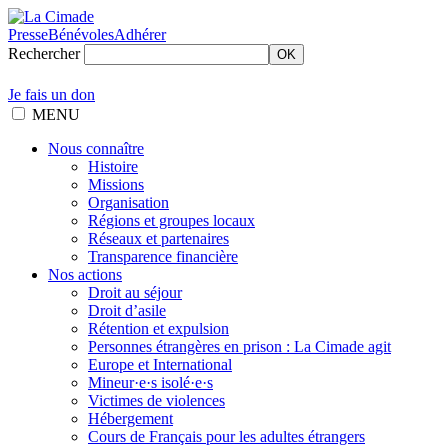
Presse
Bénévoles
Adhérer
Rechercher
OK
Je fais un don
MENU
Nous connaître
Histoire
Missions
Organisation
Régions et groupes locaux
Réseaux et partenaires
Transparence financière
Nos actions
Droit au séjour
Droit d’asile
Rétention et expulsion
Personnes étrangères en prison : La Cimade agit
Europe et International
Mineur·e·s isolé·e·s
Victimes de violences
Hébergement
Cours de Français pour les adultes étrangers