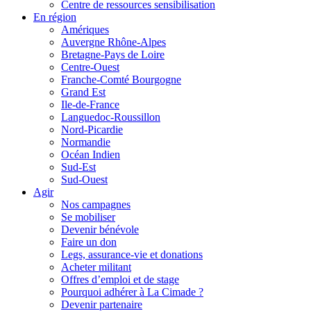
Centre de ressources sensibilisation
En région
Amériques
Auvergne Rhône-Alpes
Bretagne-Pays de Loire
Centre-Ouest
Franche-Comté Bourgogne
Grand Est
Ile-de-France
Languedoc-Roussillon
Nord-Picardie
Normandie
Océan Indien
Sud-Est
Sud-Ouest
Agir
Nos campagnes
Se mobiliser
Devenir bénévole
Faire un don
Legs, assurance-vie et donations
Acheter militant
Offres d’emploi et de stage
Pourquoi adhérer à La Cimade ?
Devenir partenaire