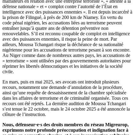
malfaiteurs en relation avec une entreprise terroriste », « atteinte à la
défense nationale » et « complot contre l’autorité de l’État en
intelligence avec des puissances ennemies ». Il est depuis incarcéré à
la prison de Filingué, à près de 200 km de Niamey. En vertu du
code pénal nigérien, les accusations liées au terrorisme peuvent
entraîner jusqu’à quatre ans de détention préventive non
renouvelables. S’il est reconnu coupable de complot en intelligence
avec des puissances ennemies, il risque la peine de mort. Par
ailleurs, Moussa Tchangari risque la déchéance de sa nationalité
nigérienne pour les accusations de terrorisme pesant à son encontre.
Au Niger comme dans de nombreux autres pays, les accusations de
« terrorisme » sont utilisées par des gouvernements autoritaires pour
réprimer les libertés démocratiques et les initiatives de la société
civile.
En mars, puis en mai 2025, ses avocats ont introduit plusieurs
recours, notamment une demande d’annulation de la procédure,
ainsi qu’une requête de dessaisissement de la chambre spécialisée
dans les affaires de terrorisme et de criminalité organisée. Tous ces
recours ont été rejetés. La dernière audition de Moussa Tchangari
s’est tenue le 22 octobre, mais le 24 octobre 2025 a été annoncée la
clôture de l’instruction.
Nous, défenseur·e·s des droits membres du réseau Migreurop,
exprimons notre profonde préoccupation et indignation face à