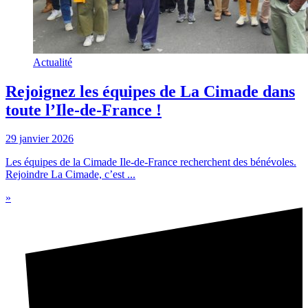
Actualité
Rejoignez les équipes de La Cimade dans
toute l’Ile-de-France !
29 janvier 2026
Les équipes de la Cimade Ile-de-France recherchent des bénévoles.
Rejoindre La Cimade, c’est ...
»