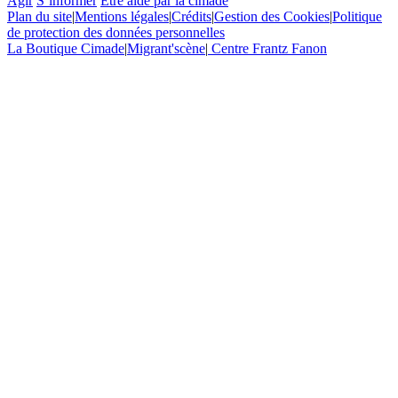
Agir
S’informer
Etre aidé par la cimade
Plan du site
|
Mentions légales
|
Crédits
|
Gestion des Cookies
|
Politique
de protection des données personnelles
La Boutique Cimade
|
Migrant'scène
|
Centre Frantz Fanon