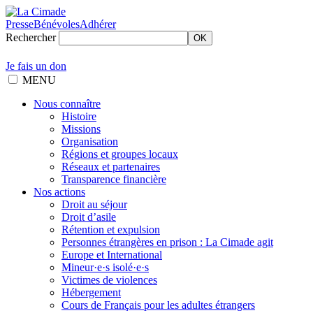
Presse
Bénévoles
Adhérer
Rechercher
OK
Je fais un don
MENU
Nous connaître
Histoire
Missions
Organisation
Régions et groupes locaux
Réseaux et partenaires
Transparence financière
Nos actions
Droit au séjour
Droit d’asile
Rétention et expulsion
Personnes étrangères en prison : La Cimade agit
Europe et International
Mineur·e·s isolé·e·s
Victimes de violences
Hébergement
Cours de Français pour les adultes étrangers