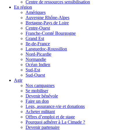
Centre de ressources sensibilisation
En région
Amériques
Auvergne Rhône-Alpes
Bretagne-Pays de Loire
Centre-Ouest
Franche-Comté Bourgogne
Grand Est
Ile-de-France
Languedoc-Roussillon
Nord-Picardie
Normandie
Océan Indien
Sud-Est
Sud-Ouest
Agir
Nos campagnes
Se mobiliser
Devenir bénévole
Faire un don
Legs, assurance-vie et donations
Acheter militant
Offres d’emploi et de stage
Pourquoi adhérer à La Cimade ?
Devenir partenaire