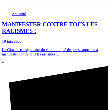
Actualité
MANIFESTER CONTRE TOUS LES
RACISMES !
19 juin 2026
La Cimade est signataire du communiqué de presse appelant à
manifester contre tous les racismes ...
»