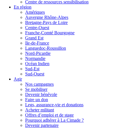
Centre de ressources sensibilisation
En région
Amériques
Auvergne Rhône-Alpes
Bretagne-Pays de Loire
Centre-Ouest
Franche-Comté Bourgogne
Grand Est
Ile-de-France
Languedoc-Roussillon
Nord-Picardie
Normandie
Océan Indien
Sud-Est
Sud-Ouest
Agir
Nos campagnes
Se mobiliser
Devenir bénévole
Faire un don
Legs, assurance-vie et donations
Acheter militant
Offres d’emploi et de stage
Pourquoi adhérer à La Cimade ?
Devenir partenaire