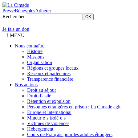
Presse
Bénévoles
Adhérer
Rechercher
OK
Je fais un don
MENU
Nous connaître
Histoire
Missions
Organisation
Régions et groupes locaux
Réseaux et partenaires
Transparence financière
Nos actions
Droit au séjour
Droit d’asile
Rétention et expulsion
Personnes étrangères en prison : La Cimade agit
Europe et International
Mineur·e·s isolé·e·s
Victimes de violences
Hébergement
Cours de Français pour les adultes étrangers