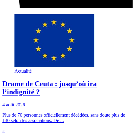
Actualité
Drame de Ceuta : jusqu’où ira
l’indignité ?
4 août 2026
Plus de 70 personnes officiellement décédées, sans doute plus de
130 selon les associations. De ...
»