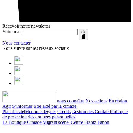
Recevoir notre newsletter
Votre mail
ok
Nous contacter
Nous suivre sur les réseaux sociaux
nous connaître
Nos actions
En région
Agir
S’informer
Etre aidé par la cimade
Plan du site
|
Mentions légales
|
Crédits
|
Gestion des Cookies
|
Politique
de protection des données personnelles
La Boutique Cimade
|
Migrant'scène
|
Centre Frantz Fanon