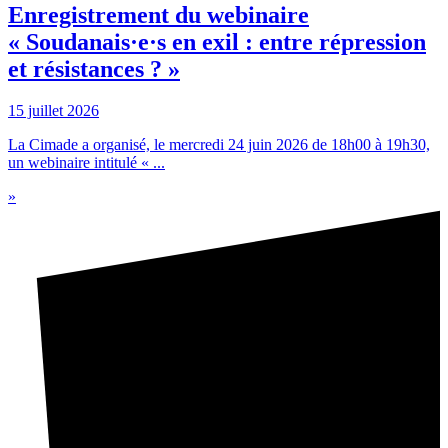
Enregistrement du webinaire
« Soudanais·e·s en exil : entre répression
et résistances ? »
15 juillet 2026
La Cimade a organisé, le mercredi 24 juin 2026 de 18h00 à 19h30,
un webinaire intitulé « ...
»