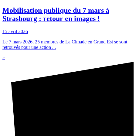
Mobilisation publique du 7 mars à
Strasbourg : retour en images !
15 avril 2026
Le 7 mars 2026, 25 membres de La Cimade en Grand Est se sont
retrouvés pour une action ...
»