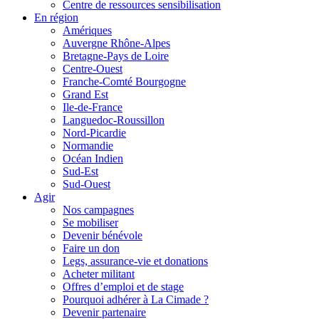
Centre de ressources sensibilisation
En région
Amériques
Auvergne Rhône-Alpes
Bretagne-Pays de Loire
Centre-Ouest
Franche-Comté Bourgogne
Grand Est
Ile-de-France
Languedoc-Roussillon
Nord-Picardie
Normandie
Océan Indien
Sud-Est
Sud-Ouest
Agir
Nos campagnes
Se mobiliser
Devenir bénévole
Faire un don
Legs, assurance-vie et donations
Acheter militant
Offres d’emploi et de stage
Pourquoi adhérer à La Cimade ?
Devenir partenaire