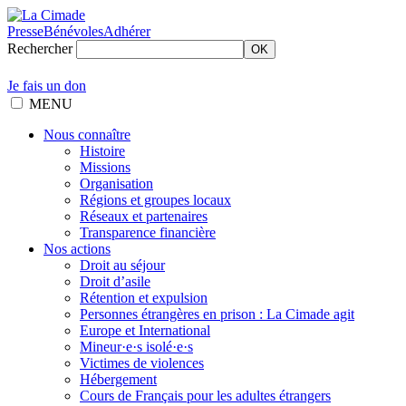
Presse
Bénévoles
Adhérer
Rechercher
OK
Je fais un don
MENU
Nous connaître
Histoire
Missions
Organisation
Régions et groupes locaux
Réseaux et partenaires
Transparence financière
Nos actions
Droit au séjour
Droit d’asile
Rétention et expulsion
Personnes étrangères en prison : La Cimade agit
Europe et International
Mineur·e·s isolé·e·s
Victimes de violences
Hébergement
Cours de Français pour les adultes étrangers