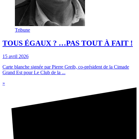
Tribune
TOUS ÉGAUX ? …PAS TOUT À FAIT !
15 avril 2026
Carte blanche signée par Pierre Greib, co-président de la Cimade
Grand Est pour Le Club de la ...
»