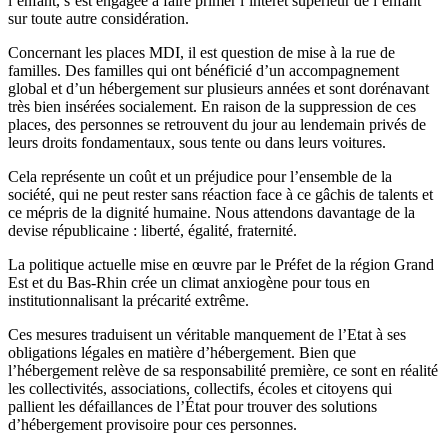
l’enfant, s’est engagée à faire primer
l’intérêt supérieur de l’enfant
sur toute autre considération.
Concernant les places MDI, il est question de mise à la rue de
familles. Des familles qui ont bénéficié d’un
accompagnement
global et d’un hébergement sur plusieurs années et sont dorénavant
très bien insérées
socialement. En raison de la suppression de ces
places, des personnes se retrouvent du jour au lendemain p
rivés de
leurs droits fondamentaux, sous tente ou dans leurs voitures.
Cela représente un coût et un préjudice pour l’ensemble de la
société, qui ne peut rester sans réaction face à
ce gâchis de talents et
ce mépris de la dignité humaine. Nous attendons davantage de la
devise républicaine : l
iberté, égalité, fraternité.
La politique actuelle mise en œuvre par le Préfet de la région Grand
Est et du Bas-Rhin crée un climat
anxiogène pour tous en
institutionnalisant la précarité extrême.
Ces mesures traduisent un véritable manquement de l’Etat à ses
obligations légales en matière
d’hébergement. Bien que
l’hébergement relève de sa responsabilité première, ce sont en réalité
les
collectivités, associations, collectifs, écoles et citoyens qui
pallient les défaillances de l’État pour trouver des
solutions
d’hébergement provisoire pour ces personnes.