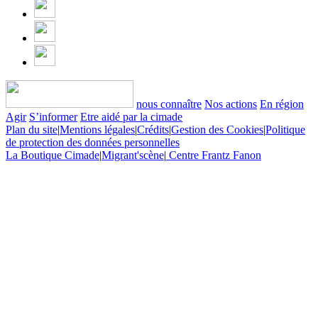
nous connaître
Nos actions
En région
Agir
S’informer
Etre aidé par la cimade
Plan du site
|
Mentions légales
|
Crédits
|
Gestion des Cookies
|
Politique
de protection des données personnelles
La Boutique Cimade
|
Migrant'scène
|
Centre Frantz Fanon