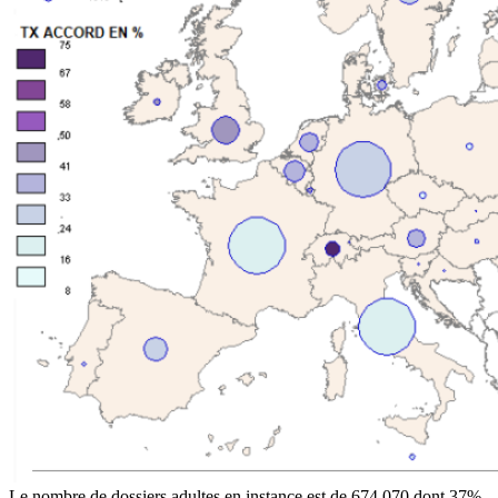
Le nombre de dossiers adultes en instance est de 674 070 dont 37%