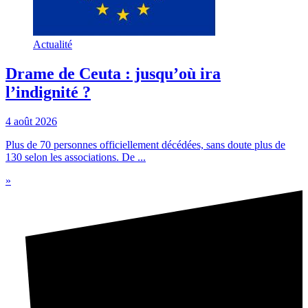
Actualité
Drame de Ceuta : jusqu’où ira
l’indignité ?
4 août 2026
Plus de 70 personnes officiellement décédées, sans doute plus de
130 selon les associations. De ...
»