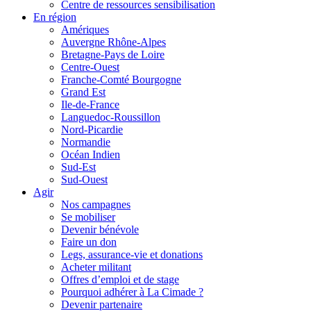
Centre de ressources sensibilisation
En région
Amériques
Auvergne Rhône-Alpes
Bretagne-Pays de Loire
Centre-Ouest
Franche-Comté Bourgogne
Grand Est
Ile-de-France
Languedoc-Roussillon
Nord-Picardie
Normandie
Océan Indien
Sud-Est
Sud-Ouest
Agir
Nos campagnes
Se mobiliser
Devenir bénévole
Faire un don
Legs, assurance-vie et donations
Acheter militant
Offres d’emploi et de stage
Pourquoi adhérer à La Cimade ?
Devenir partenaire