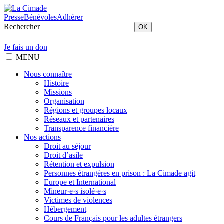
Presse
Bénévoles
Adhérer
Rechercher
OK
Je fais un don
MENU
Nous connaître
Histoire
Missions
Organisation
Régions et groupes locaux
Réseaux et partenaires
Transparence financière
Nos actions
Droit au séjour
Droit d’asile
Rétention et expulsion
Personnes étrangères en prison : La Cimade agit
Europe et International
Mineur·e·s isolé·e·s
Victimes de violences
Hébergement
Cours de Français pour les adultes étrangers