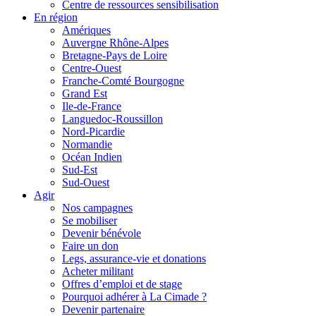
Centre de ressources sensibilisation
En région
Amériques
Auvergne Rhône-Alpes
Bretagne-Pays de Loire
Centre-Ouest
Franche-Comté Bourgogne
Grand Est
Ile-de-France
Languedoc-Roussillon
Nord-Picardie
Normandie
Océan Indien
Sud-Est
Sud-Ouest
Agir
Nos campagnes
Se mobiliser
Devenir bénévole
Faire un don
Legs, assurance-vie et donations
Acheter militant
Offres d’emploi et de stage
Pourquoi adhérer à La Cimade ?
Devenir partenaire