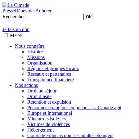
Presse
Bénévoles
Adhérer
Rechercher
OK
Je fais un don
MENU
Nous connaître
Histoire
Missions
Organisation
Régions et groupes locaux
Réseaux et partenaires
Transparence financière
Nos actions
Droit au séjour
Droit d’asile
Rétention et expulsion
Personnes étrangères en prison : La Cimade agit
Europe et International
Mineur·e·s isolé·e·s
Victimes de violences
Hébergement
Cours de Français pour les adultes étrangers