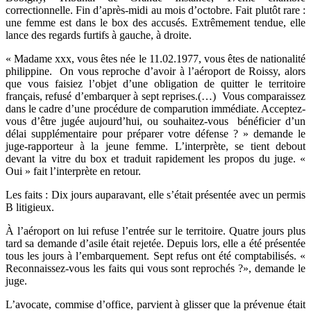
correctionnelle. Fin d’après-midi au mois d’octobre. Fait plutôt rare :
une femme est dans le box des accusés. Extrêmement tendue, elle
lance des regards furtifs à gauche, à droite.
« Madame xxx, vous êtes née le 11.02.1977, vous êtes de nationalité
philippine. On vous reproche d’avoir à l’aéroport de Roissy, alors
que vous faisiez l’objet d’une obligation de quitter le territoire
français, refusé d’embarquer à sept reprises.(…) Vous comparaissez
dans le cadre d’une procédure de comparution immédiate. Acceptez-
vous d’être jugée aujourd’hui, ou souhaitez-vous bénéficier d’un
délai supplémentaire pour préparer votre défense ? » demande le
juge-rapporteur à la jeune femme. L’interprète, se tient debout
devant la vitre du box et traduit rapidement les propos du juge. «
Oui » fait l’interprète en retour.
Les faits : Dix jours auparavant, elle s’était présentée avec un permis
B litigieux.
À
l’aéroport on lui refuse l’entrée sur le territoire. Quatre jours plus
tard sa demande d’asile était rejetée. Depuis lors, elle a été présentée
tous les jours à l’embarquement. Sept refus ont été comptabilisés. «
Reconnaissez-vous les faits qui vous sont reprochés ?», demande le
juge.
L’avocate, commise d’office, parvient à glisser que la prévenue était