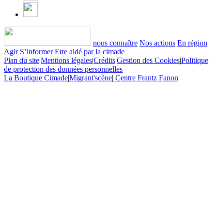
nous connaître
Nos actions
En région
Agir
S’informer
Etre aidé par la cimade
Plan du site
|
Mentions légales
|
Crédits
|
Gestion des Cookies
|
Politique
de protection des données personnelles
La Boutique Cimade
|
Migrant'scène
|
Centre Frantz Fanon