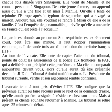
chaque fois dirigée vers Singapour. Elle vient de Manille, et ne
connait personne à Singapour. De cette jeune femme, on apprend
aussi qu’elle a une fille et un mari à Manille. Qu’elle a tenté de
rejoindre l’Europe après le typhon de septembre qui a ravagé sa
maison. Aujourd’hui, elle voudrait se rendre à Milan où elle a de la
famille. C’est l’enquête de personnalité qui révèle qu’elle a une amie
en France qui est prête à l’accueillir.
La parole est donnée au procureur. Son réquisitoire est extrêmement
court, peut être une minute. Il faut stopper l’immigration
économique. Il demande trois ans d’interdiction du territoire français
(ITF).
Au tour de l’avocate. Elle tente de capter l’attention du tribunal,
pointe du doigt les agissements de la police aux frontières, la PAF,
qui a délibérément précipité cette procédure. « Ma cliente comparait
aujourd’hui devant vous, alors qu’elle aurait dû être présentée
devant le JLD du Tribunal Administratif demain ». La Présidente du
tribunal sursaute, vérifie et son agacement semble confirmer.
L’avocate tente à tout prix d’éviter l’ITF. Elle souligne que la
prévenue aurait pu faire recours pour le rejet de la demande d’asile,
qu’elle aurait pu être assignée à résidence chez son amie. Mais à
présent sa cliente souhaite retourner à Manille. Le tribunal se retire
après 25 minutes de débat.