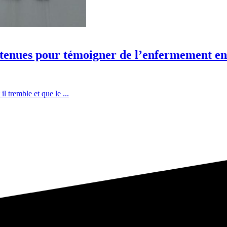
 retenues pour témoigner de l’enfermement 
il tremble et que le ...