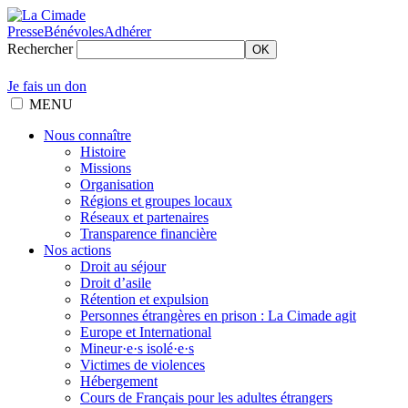
Presse
Bénévoles
Adhérer
Rechercher
OK
Je fais un don
MENU
Nous connaître
Histoire
Missions
Organisation
Régions et groupes locaux
Réseaux et partenaires
Transparence financière
Nos actions
Droit au séjour
Droit d’asile
Rétention et expulsion
Personnes étrangères en prison : La Cimade agit
Europe et International
Mineur·e·s isolé·e·s
Victimes de violences
Hébergement
Cours de Français pour les adultes étrangers