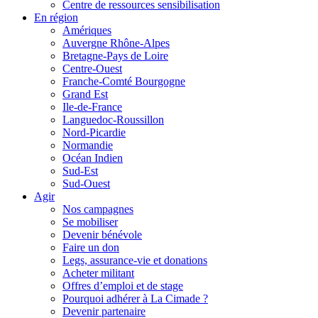
Centre de ressources sensibilisation
En région
Amériques
Auvergne Rhône-Alpes
Bretagne-Pays de Loire
Centre-Ouest
Franche-Comté Bourgogne
Grand Est
Ile-de-France
Languedoc-Roussillon
Nord-Picardie
Normandie
Océan Indien
Sud-Est
Sud-Ouest
Agir
Nos campagnes
Se mobiliser
Devenir bénévole
Faire un don
Legs, assurance-vie et donations
Acheter militant
Offres d’emploi et de stage
Pourquoi adhérer à La Cimade ?
Devenir partenaire