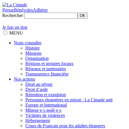
Presse
Bénévoles
Adhérer
Rechercher
OK
Je fais un don
MENU
Nous connaître
Histoire
Missions
Organisation
Régions et groupes locaux
Réseaux et partenaires
Transparence financière
Nos actions
Droit au séjour
Droit d’asile
Rétention et expulsion
Personnes étrangères en prison : La Cimade agit
Europe et International
Mineur·e·s isolé·e·s
Victimes de violences
Hébergement
Cours de Français pour les adultes étrangers