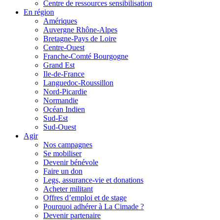
Centre de ressources sensibilisation
En région
Amériques
Auvergne Rhône-Alpes
Bretagne-Pays de Loire
Centre-Ouest
Franche-Comté Bourgogne
Grand Est
Ile-de-France
Languedoc-Roussillon
Nord-Picardie
Normandie
Océan Indien
Sud-Est
Sud-Ouest
Agir
Nos campagnes
Se mobiliser
Devenir bénévole
Faire un don
Legs, assurance-vie et donations
Acheter militant
Offres d’emploi et de stage
Pourquoi adhérer à La Cimade ?
Devenir partenaire