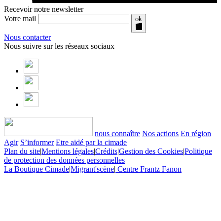
Recevoir notre newsletter
Votre mail
ok
Nous contacter
Nous suivre sur les réseaux sociaux
nous connaître
Nos actions
En région
Agir
S’informer
Etre aidé par la cimade
Plan du site
|
Mentions légales
|
Crédits
|
Gestion des Cookies
|
Politique
de protection des données personnelles
La Boutique Cimade
|
Migrant'scène
|
Centre Frantz Fanon