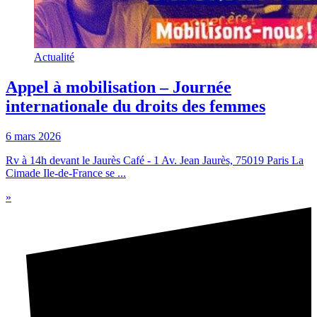
Actualité
Appel à mobilisation – Journée
internationale du droits des femmes
6 mars 2026
Rv à 14h devant le Jaurès Café - 1 Av. Jean Jaurès, 75019 Paris La
Cimade Ile-de-France se ...
»