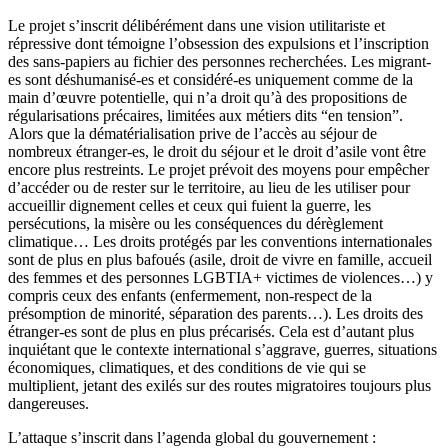
Le projet s’inscrit délibérément dans une vision utilitariste et
répressive dont témoigne l’obsession des expulsions et l’inscription
des sans-papiers au fichier des personnes recherchées. Les migrant-
es sont déshumanisé-es et considéré-es uniquement comme de la
main d’œuvre potentielle, qui n’a droit qu’à des propositions de
régularisations précaires, limitées aux métiers dits “en tension”.
Alors que la dématérialisation prive de l’accès au séjour de
nombreux étranger-es, le droit du séjour et le droit d’asile vont être
encore plus restreints. Le projet prévoit des moyens pour empêcher
d’accéder ou de rester sur le territoire, au lieu de les utiliser pour
accueillir dignement celles et ceux qui fuient la guerre, les
persécutions, la misère ou les conséquences du dérèglement
climatique… Les droits protégés par les conventions internationales
sont de plus en plus bafoués (asile, droit de vivre en famille, accueil
des femmes et des personnes LGBTIA+ victimes de violences…) y
compris ceux des enfants (enfermement, non-respect de la
présomption de minorité, séparation des parents…). Les droits des
étranger-es sont de plus en plus précarisés. Cela est d’autant plus
inquiétant que le contexte international s’aggrave, guerres, situations
économiques, climatiques, et des conditions de vie qui se
multiplient, jetant des exilés sur des routes migratoires toujours plus
dangereuses.
L’attaque s’inscrit dans l’agenda global du gouvernement :