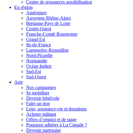
Centre de ressources sensibilisation
En région
Amériques
Auvergne Rhône-Alpes
Bretagne-Pays de Loire
Centre-Ouest
Franche-Comté Bourgogne
Grand Est
Ile-de-France
Languedoc-Roussillon
Nord-Picardie
Normandie
Océan Indien
Sud-Est
Sud-Ouest
Agir
Nos campagnes
Se mobiliser
Devenir bénévole
Faire un don
Legs, assurance-vie et donations
Acheter militant
Offres d’emploi et de stage
Pourquoi adhérer à La Cimade ?
Devenir partenaire