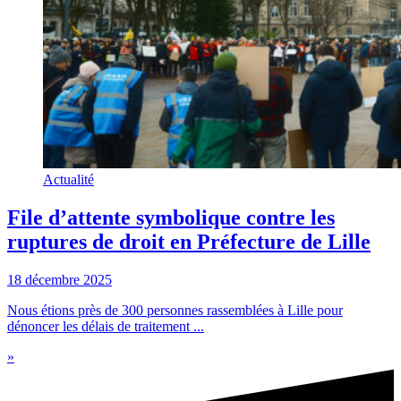
Actualité
File d’attente symbolique contre les
ruptures de droit en Préfecture de Lille
18 décembre 2025
Nous étions près de 300 personnes rassemblées à Lille pour
dénoncer les délais de traitement ...
»