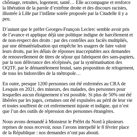
chômage, retraites, logement, santé…
Elle accompagne et renforce
la libération de la parole d’extrême droite et des discours racistes,
illustrée à Lille par l’infâme soirée proposée par la Citadelle il y a
peu.
D’autant que l
e préfet
Georges-François Leclerc semble avoir pris
de l’avance et applique déjà une politique indigne de harcèlement et
de non-respect des droits : par des contrôles aux faciès multipliés,
par une dématérialisation qui empêche les usagers de faire valoir
leurs droits, par les délais de réponses inacceptables aux demandes
de renouvellement de titres de séjour qui fabriquent des sans-papiers,
par la non délivrance des récépissés, par la systématisation des
OQTF, par le démantèlement brutal, sans proposition de relogement,
de tous les bidonvilles de la métropole…
E
n outre,
presque 1200 personnes ont été enfermées au CRA de
Lesquin en 2021, des mineurs, des malades, des personnes pour
lesquelles aucun éloignement n’est possible. Si plus de 50% ont été
libérées par les juges, certaines ont été expulsé
e
s au péril de leur vie
et toutes souffrent de cet enfermement injuste et indigne, qui n’est
que l’un des outils de répression des personnes étrangères.
Nous avons demandé à Monsieur le Préfet du Nord à plusieurs
reprises de nous recevoir, nous l’avons interpellé le 8 février place
de la République : nos demandes n’ont pas abouti.