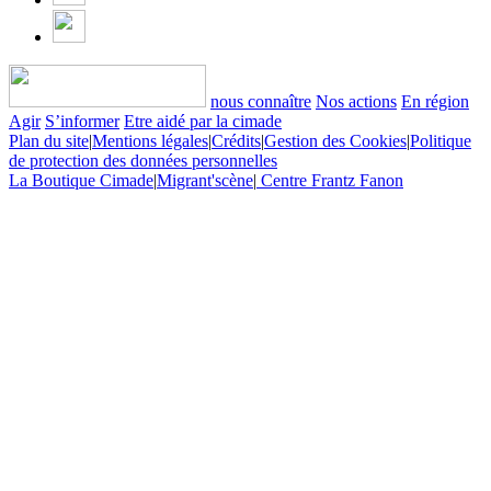
nous connaître
Nos actions
En région
Agir
S’informer
Etre aidé par la cimade
Plan du site
|
Mentions légales
|
Crédits
|
Gestion des Cookies
|
Politique
de protection des données personnelles
La Boutique Cimade
|
Migrant'scène
|
Centre Frantz Fanon