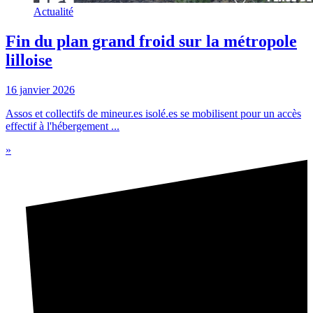
Actualité
Fin du plan grand froid sur la métropole
lilloise
16 janvier 2026
Assos et collectifs de mineur.es isolé.es se mobilisent pour un accès
effectif à l'hébergement ...
»