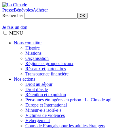
Presse
Bénévoles
Adhérer
Rechercher
OK
Je fais un don
MENU
Nous connaître
Histoire
Missions
Organisation
Régions et groupes locaux
Réseaux et partenaires
Transparence financière
Nos actions
Droit au séjour
Droit d’asile
Rétention et expulsion
Personnes étrangères en prison : La Cimade agit
Europe et International
Mineur·e·s isolé·e·s
Victimes de violences
Hébergement
Cours de Français pour les adultes étrangers