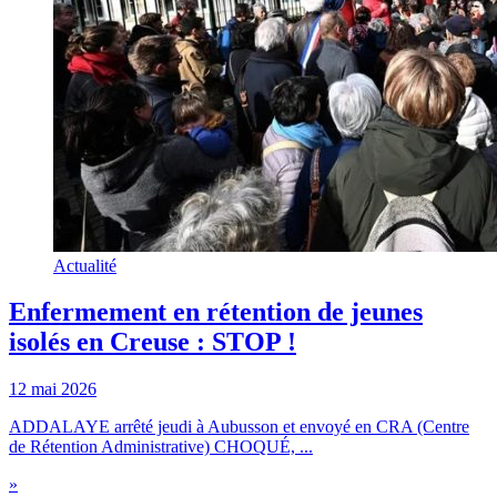
Actualité
Enfermement en rétention de jeunes
isolés en Creuse : STOP !
12 mai 2026
ADDALAYE arrêté jeudi à Aubusson et envoyé en CRA (Centre
de Rétention Administrative) CHOQUÉ, ...
»