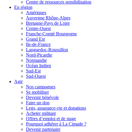
Centre de ressources sensibilisation
En région
Amériques
Auvergne Rhône-Alpes
Bretagne-Pays de Loire
Centre-Ouest
Franche-Comté Bourgogne
Grand Est
Ile-de-France
Languedoc-Roussillon
Nord-Picardie
Normandie
Océan Indien
Sud-Est
Sud-Ouest
Agir
Nos campagnes
Se mobiliser
Devenir bénévole
Faire un don
Legs, assurance-vie et donations
Acheter militant
Offres d’emploi et de stage
Pourquoi adhérer à La Cimade ?
Devenir partenaire