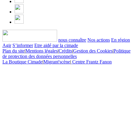
nous connaître
Nos actions
En région
Agir
S’informer
Etre aidé par la cimade
Plan du site
|
Mentions légales
|
Crédits
|
Gestion des Cookies
|
Politique
de protection des données personnelles
La Boutique Cimade
|
Migrant'scène
|
Centre Frantz Fanon