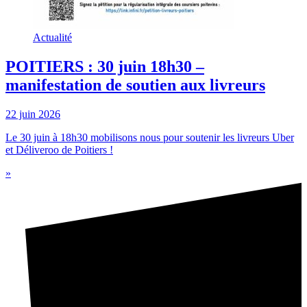
Actualité
POITIERS : 30 juin 18h30 –
manifestation de soutien aux livreurs
22 juin 2026
Le 30 juin à 18h30 mobilisons nous pour soutenir les livreurs Uber
et Déliveroo de Poitiers !
»