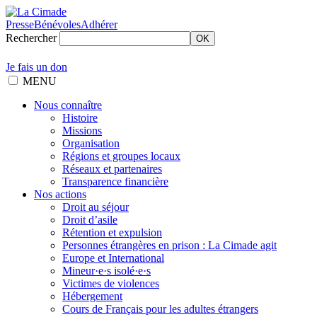
Presse
Bénévoles
Adhérer
Rechercher
OK
Je fais un don
MENU
Nous connaître
Histoire
Missions
Organisation
Régions et groupes locaux
Réseaux et partenaires
Transparence financière
Nos actions
Droit au séjour
Droit d’asile
Rétention et expulsion
Personnes étrangères en prison : La Cimade agit
Europe et International
Mineur·e·s isolé·e·s
Victimes de violences
Hébergement
Cours de Français pour les adultes étrangers