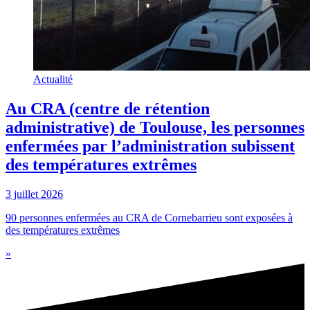
Actualité
Au CRA (centre de rétention
administrative) de Toulouse, les personnes
enfermées par l’administration subissent
des températures extrêmes
3 juillet 2026
90 personnes enfermées au CRA de Cornebarrieu sont exposées à
des températures extrêmes
»