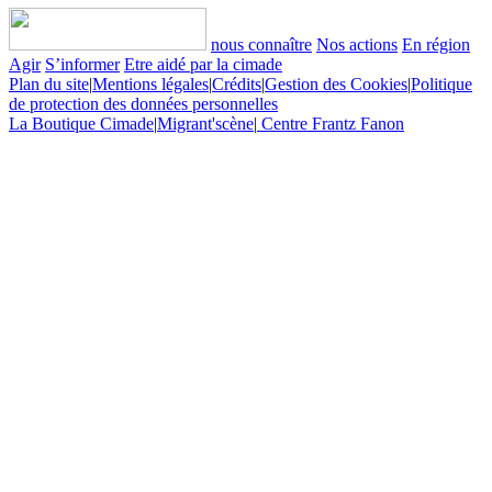
nous connaître
Nos actions
En région
Agir
S’informer
Etre aidé par la cimade
Plan du site
|
Mentions légales
|
Crédits
|
Gestion des Cookies
|
Politique
de protection des données personnelles
La Boutique Cimade
|
Migrant'scène
|
Centre Frantz Fanon