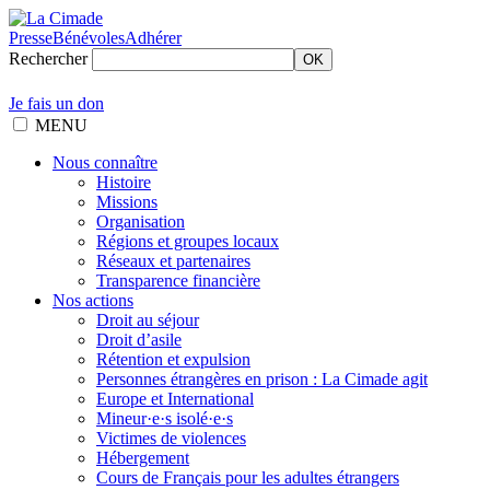
Presse
Bénévoles
Adhérer
Rechercher
OK
Je fais un don
MENU
Nous connaître
Histoire
Missions
Organisation
Régions et groupes locaux
Réseaux et partenaires
Transparence financière
Nos actions
Droit au séjour
Droit d’asile
Rétention et expulsion
Personnes étrangères en prison : La Cimade agit
Europe et International
Mineur·e·s isolé·e·s
Victimes de violences
Hébergement
Cours de Français pour les adultes étrangers