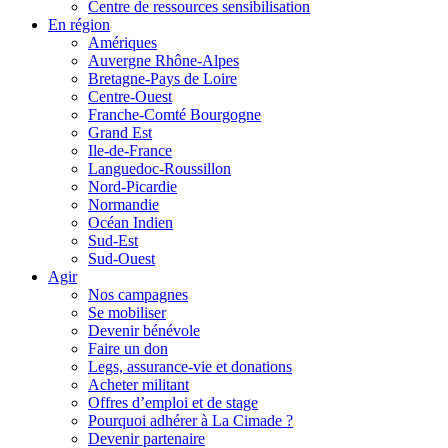
Centre de ressources sensibilisation
En région
Amériques
Auvergne Rhône-Alpes
Bretagne-Pays de Loire
Centre-Ouest
Franche-Comté Bourgogne
Grand Est
Ile-de-France
Languedoc-Roussillon
Nord-Picardie
Normandie
Océan Indien
Sud-Est
Sud-Ouest
Agir
Nos campagnes
Se mobiliser
Devenir bénévole
Faire un don
Legs, assurance-vie et donations
Acheter militant
Offres d’emploi et de stage
Pourquoi adhérer à La Cimade ?
Devenir partenaire