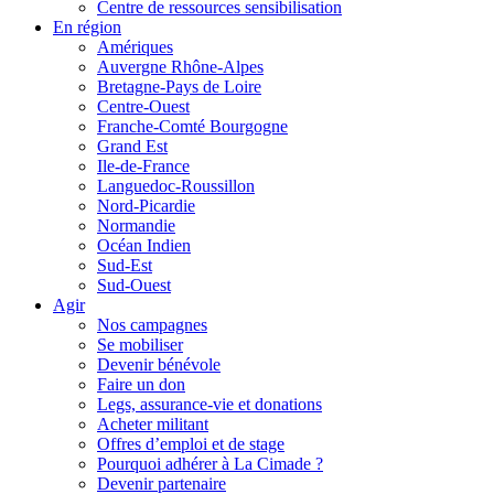
Centre de ressources sensibilisation
En région
Amériques
Auvergne Rhône-Alpes
Bretagne-Pays de Loire
Centre-Ouest
Franche-Comté Bourgogne
Grand Est
Ile-de-France
Languedoc-Roussillon
Nord-Picardie
Normandie
Océan Indien
Sud-Est
Sud-Ouest
Agir
Nos campagnes
Se mobiliser
Devenir bénévole
Faire un don
Legs, assurance-vie et donations
Acheter militant
Offres d’emploi et de stage
Pourquoi adhérer à La Cimade ?
Devenir partenaire