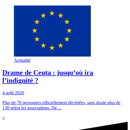
Actualité
Drame de Ceuta : jusqu’où ira
l’indignité ?
4 août 2026
Plus de 70 personnes officiellement décédées, sans doute plus de
130 selon les associations. De ...
»