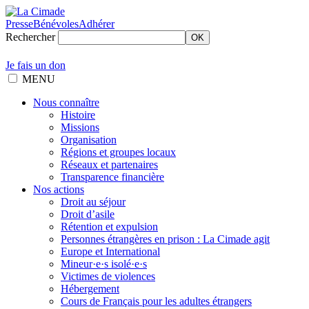
Presse
Bénévoles
Adhérer
Rechercher
OK
Je fais un don
MENU
Nous connaître
Histoire
Missions
Organisation
Régions et groupes locaux
Réseaux et partenaires
Transparence financière
Nos actions
Droit au séjour
Droit d’asile
Rétention et expulsion
Personnes étrangères en prison : La Cimade agit
Europe et International
Mineur·e·s isolé·e·s
Victimes de violences
Hébergement
Cours de Français pour les adultes étrangers