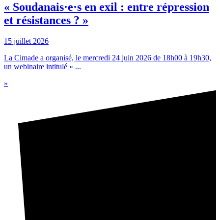
« Soudanais·e·s en exil : entre répression
et résistances ? »
15 juillet 2026
La Cimade a organisé, le mercredi 24 juin 2026 de 18h00 à 19h30,
un webinaire intitulé « ...
»