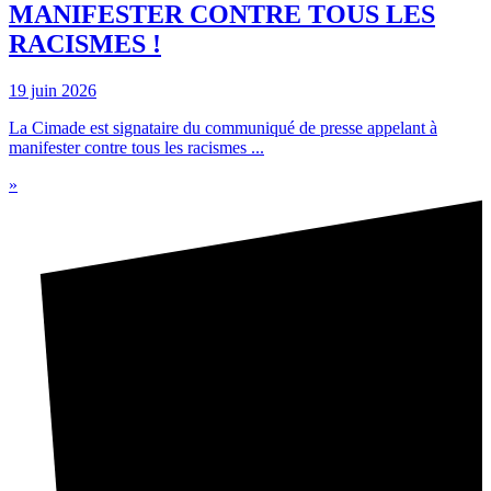
MANIFESTER CONTRE TOUS LES
RACISMES !
19 juin 2026
La Cimade est signataire du communiqué de presse appelant à
manifester contre tous les racismes ...
»