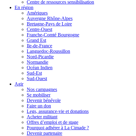
Centre de ressources sensibilisation
En région
Amériques
Auvergne Rhône-Alpes
Bretagne-Pays de Loire
Centre-Ouest
Franche-Comté Bourgogne
Grand Est
Ile-de-France
Languedoc-Roussillon
Nord-Picardie
Normandie
Océan Indien
Sud-Est
Sud-Ouest
Agir
Nos campagnes
Se mobiliser
Devenir bénévole
Faire un don
Legs, assurance-vie et donations
Acheter militant
Offres d’emploi et de stage
Pourquoi adhérer à La Cimade ?
Devenir partenaire