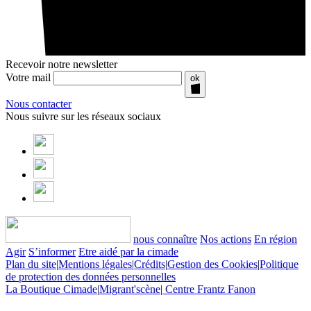
Recevoir notre newsletter
Votre mail
ok
Nous contacter
Nous suivre sur les réseaux sociaux
nous connaître
Nos actions
En région
Agir
S’informer
Etre aidé par la cimade
Plan du site
|
Mentions légales
|
Crédits
|
Gestion des Cookies
|
Politique
de protection des données personnelles
La Boutique Cimade
|
Migrant'scène
|
Centre Frantz Fanon