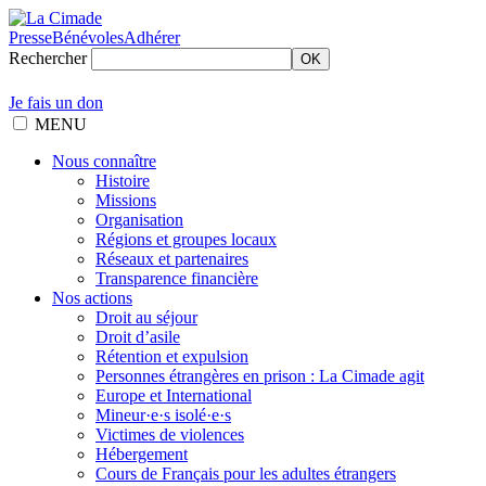
Presse
Bénévoles
Adhérer
Rechercher
OK
Je fais un don
MENU
Nous connaître
Histoire
Missions
Organisation
Régions et groupes locaux
Réseaux et partenaires
Transparence financière
Nos actions
Droit au séjour
Droit d’asile
Rétention et expulsion
Personnes étrangères en prison : La Cimade agit
Europe et International
Mineur·e·s isolé·e·s
Victimes de violences
Hébergement
Cours de Français pour les adultes étrangers