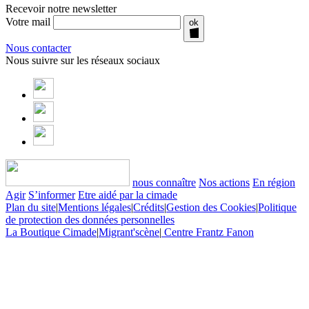
Recevoir notre newsletter
Votre mail
ok
Nous contacter
Nous suivre sur les réseaux sociaux
nous connaître
Nos actions
En région
Agir
S’informer
Etre aidé par la cimade
Plan du site
|
Mentions légales
|
Crédits
|
Gestion des Cookies
|
Politique
de protection des données personnelles
La Boutique Cimade
|
Migrant'scène
|
Centre Frantz Fanon