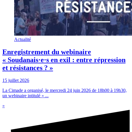
Actualité
Enregistrement du webinaire
« Soudanais·e·s en exil : entre répression
et résistances ? »
15 juillet 2026
La Cimade a organisé, le mercredi 24 juin 2026 de 18h00 à 19h30,
un webinaire intitulé « ...
»