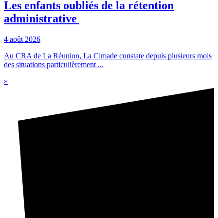
Les enfants oubliés de la rétention
administrative
4 août 2026
Au CRA de La Réunion, La Cimade constate depuis plusieurs mois
des situations particulièrement ...
»