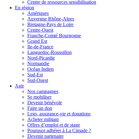
Centre de ressources sensibilisation
En région
Amériques
Auvergne Rhône-Alpes
Bretagne-Pays de Loire
Centre-Ouest
Franche-Comté Bourgogne
Grand Est
Ile-de-France
Languedoc-Roussillon
Nord-Picardie
Normandie
Océan Indien
Sud-Est
Sud-Ouest
Agir
Nos campagnes
Se mobiliser
Devenir bénévole
Faire un don
Legs, assurance-vie et donations
Acheter militant
Offres d’emploi et de stage
Pourquoi adhérer à La Cimade ?
Devenir partenaire