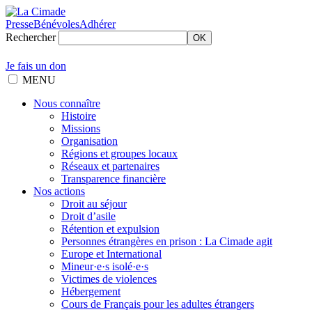
Presse
Bénévoles
Adhérer
Rechercher
OK
Je fais un don
MENU
Nous connaître
Histoire
Missions
Organisation
Régions et groupes locaux
Réseaux et partenaires
Transparence financière
Nos actions
Droit au séjour
Droit d’asile
Rétention et expulsion
Personnes étrangères en prison : La Cimade agit
Europe et International
Mineur·e·s isolé·e·s
Victimes de violences
Hébergement
Cours de Français pour les adultes étrangers