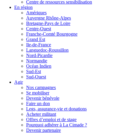
Centre de ressources sensibilisation
En région
Amériques
Auvergne Rhône-Alpes
Bretagne-Pays de Loire
Centre-Ouest
Franche-Comté Bourgogne
Grand Est
Ile-de-France
Languedoc-Roussillon
Nord-Picardie
Normandie
Océan Indien
Sud-Est
Sud-Ouest
Agir
Nos campagnes
Se mobiliser
Devenir bénévole
Faire un don
Legs, assurance-vie et donations
Acheter militant
Offres d’emploi et de stage
Pourquoi adhérer à La Cimade ?
Devenir partenaire