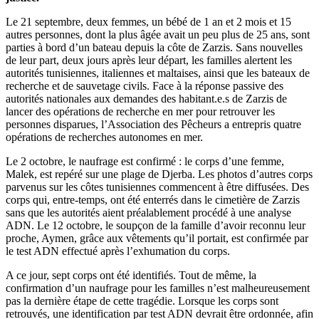
Le 21 septembre, deux femmes, un bébé de 1 an et 2 mois et 15
autres personnes, dont la plus âgée avait un peu plus de 25 ans, sont
parties à bord d’un bateau depuis la côte de Zarzis. Sans nouvelles
de leur part, deux jours après leur départ, les familles alertent les
autorités tunisiennes, italiennes et maltaises, ainsi que les bateaux de
recherche et de sauvetage civils. Face à la réponse passive des
autorités nationales aux demandes des habitant.e.s de Zarzis de
lancer des opérations de recherche en mer pour retrouver les
personnes disparues, l’Association des Pêcheurs a entrepris quatre
opérations de recherches autonomes en mer.
Le 2 octobre, le naufrage est confirmé : le corps d’une femme,
Malek, est repéré sur une plage de Djerba. Les photos d’autres corps
parvenus sur les côtes tunisiennes commencent à être diffusées. Des
corps qui, entre-temps, ont été enterrés dans le cimetière de Zarzis
sans que les autorités aient préalablement procédé à une analyse
ADN. Le 12 octobre, le soupçon de la famille d’avoir reconnu leur
proche, Aymen, grâce aux vêtements qu’il portait, est confirmée par
le test ADN effectué après l’exhumation du corps.
A ce jour, sept corps ont été identifiés. Tout de même, la
confirmation d’un naufrage pour les familles n’est malheureusement
pas la dernière étape de cette tragédie. Lorsque les corps sont
retrouvés, une identification par test ADN devrait être ordonnée, afin