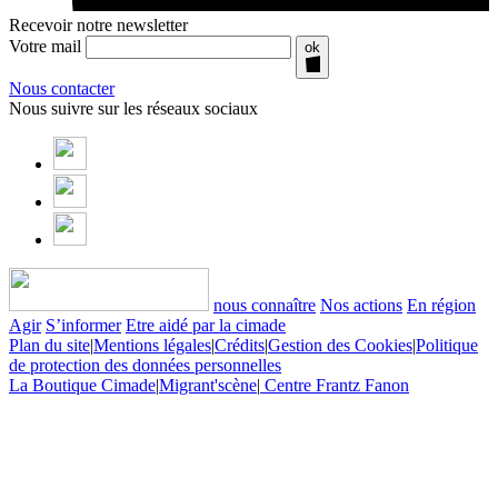
Recevoir notre newsletter
Votre mail
ok
Nous contacter
Nous suivre sur les réseaux sociaux
nous connaître
Nos actions
En région
Agir
S’informer
Etre aidé par la cimade
Plan du site
|
Mentions légales
|
Crédits
|
Gestion des Cookies
|
Politique
de protection des données personnelles
La Boutique Cimade
|
Migrant'scène
|
Centre Frantz Fanon