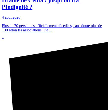
Drame de Ceuta : jusqu’où ira
l’indignité ?
4 août 2026
Plus de 70 personnes officiellement décédées, sans doute plus de
130 selon les associations. De ...
»