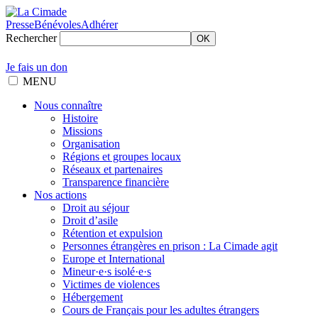
Presse
Bénévoles
Adhérer
Rechercher
OK
Je fais un don
MENU
Nous connaître
Histoire
Missions
Organisation
Régions et groupes locaux
Réseaux et partenaires
Transparence financière
Nos actions
Droit au séjour
Droit d’asile
Rétention et expulsion
Personnes étrangères en prison : La Cimade agit
Europe et International
Mineur·e·s isolé·e·s
Victimes de violences
Hébergement
Cours de Français pour les adultes étrangers