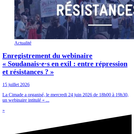
Actualité
Enregistrement du webinaire
« Soudanais·e·s en exil : entre répression
et résistances ? »
15 juillet 2026
La Cimade a organisé, le mercredi 24 juin 2026 de 18h00 à 19h30,
un webinaire intitulé « ...
»