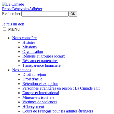
Presse
Bénévoles
Adhérer
Rechercher
OK
Je fais un don
MENU
Nous connaître
Histoire
Missions
Organisation
Régions et groupes locaux
Réseaux et partenaires
Transparence financière
Nos actions
Droit au séjour
Droit d’asile
Rétention et expulsion
Personnes étrangères en prison : La Cimade agit
Europe et International
Mineur·e·s isolé·e·s
Victimes de violences
Hébergement
Cours de Français pour les adultes étrangers