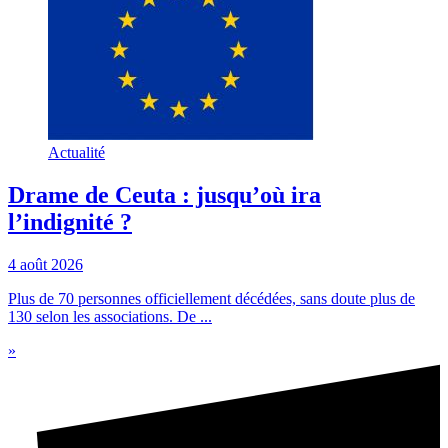
Actualité
Drame de Ceuta : jusqu’où ira
l’indignité ?
4 août 2026
Plus de 70 personnes officiellement décédées, sans doute plus de
130 selon les associations. De ...
»