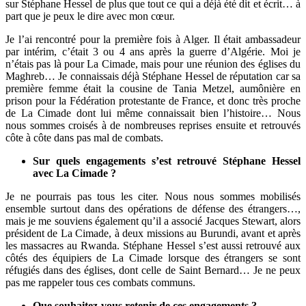
sur Stéphane Hessel de plus que tout ce qui a déjà été dit et écrit… à
part que je peux le dire avec mon cœur.
Je l’ai rencontré pour la première fois à Alger. Il était ambassadeur
par intérim, c’était 3 ou 4 ans après la guerre d’Algérie. Moi je
n’étais pas là pour La Cimade, mais pour une réunion des églises du
Maghreb… Je connaissais déjà Stéphane Hessel de réputation car sa
première femme était la cousine de Tania Metzel, aumônière en
prison pour la Fédération protestante de France, et donc très proche
de La Cimade dont lui même connaissait bien l’histoire… Nous
nous sommes croisés à de nombreuses reprises ensuite et retrouvés
côte à côte dans pas mal de combats.
Sur quels engagements s’est retrouvé Stéphane Hessel
avec La Cimade ?
Je ne pourrais pas tous les citer. Nous nous sommes mobilisés
ensemble surtout dans des opérations de défense des étrangers…,
mais je me souviens également qu’il a associé Jacques Stewart, alors
président de La Cimade, à deux missions au Burundi, avant et après
les massacres au Rwanda. Stéphane Hessel s’est aussi retrouvé aux
côtés des équipiers de La Cimade lorsque des étrangers se sont
réfugiés dans des églises, dont celle de Saint Bernard… Je ne peux
pas me rappeler tous ces combats communs.
Que souhaitez-vous retenir de ces engagements ?