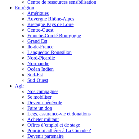
Centre de ressources sensibilisation
En région
Amériques
Auvergne Rhône-Alpes
Bretagne-Pays de Loire
Centre-Ouest
Franche-Comté Bourgogne
Grand Est
Ile-de-France
Languedoc-Roussillon
Nord-Picardie
Normandie
Océan Indien
Sud-Est
Sud-Ouest
Agir
Nos campagnes
Se mobiliser
Devenir bénévole
Faire un don
Legs, assurance-vie et donations
Acheter militant
Offres d’emploi et de stage
Pourquoi adhérer à La Cimade ?
Devenir partenaire