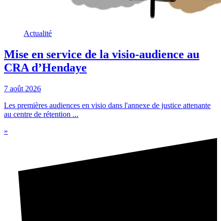
Actualité
Mise en service de la visio-audience au
CRA d’Hendaye
7 août 2026
Les premières audiences en visio dans l'annexe de justice attenante
au centre de rétention ...
»