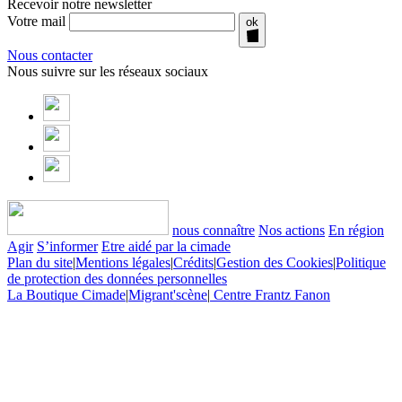
Recevoir notre newsletter
Votre mail
ok
Nous contacter
Nous suivre sur les réseaux sociaux
nous connaître
Nos actions
En région
Agir
S’informer
Etre aidé par la cimade
Plan du site
|
Mentions légales
|
Crédits
|
Gestion des Cookies
|
Politique
de protection des données personnelles
La Boutique Cimade
|
Migrant'scène
|
Centre Frantz Fanon