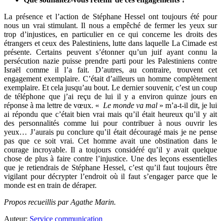
La présence et l’action de Stéphane Hessel ont toujours été pour
nous un vrai stimulant. Il nous a empêché de fermer les yeux sur
trop d’injustices, en particulier en ce qui concerne les droits des
étrangers et ceux des Palestiniens, lutte dans laquelle La Cimade est
présente. Certains peuvent s’étonner qu’un juif ayant connu la
persécution nazie puisse prendre parti pour les Palestiniens contre
Israël comme il l’a fait. D’autres, au contraire, trouvent cet
engagement exemplaire. C’était d’ailleurs un homme complètement
exemplaire. Et cela jusqu’au bout. Le dernier souvenir, c’est un coup
de téléphone que j’ai reçu de lui il y a environ quinze jours en
réponse à ma lettre de vœux. «
Le monde va mal
» m’a-t-il dit, je lui
ai répondu que c’était bien vrai mais qu’il était heureux qu’il y ait
des personnalités comme lui pour contribuer à nous ouvrir les
yeux… J’aurais pu conclure qu’il était découragé mais je ne pense
pas que ce soit vrai. Cet homme avait une obstination dans le
courage incroyable. Il a toujours considéré qu’il y avait quelque
chose de plus à faire contre l’injustice. Une des leçons essentielles
que je retiendrais de Stéphane Hessel, c’est qu’il faut toujours être
vigilant pour décrypter l’endroit où il faut s’engager parce que le
monde est en train de déraper.
Propos recueillis par Agathe Marin.
Auteur:
Service communication