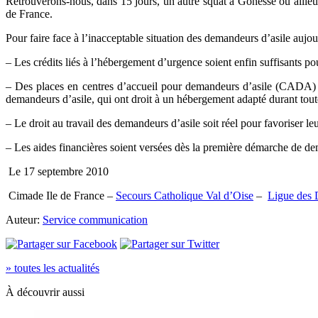
Retrouverons-nous, dans 15 jours, un autre squat à Gonesse ou ailleurs
de France.
Pour faire face à l’inacceptable situation des demandeurs d’asile aujour
– Les crédits liés à l’hébergement d’urgence soient enfin suffisants pou
– Des places en centres d’accueil pour demandeurs d’asile (CADA) soi
demandeurs d’asile, qui ont droit à un hébergement adapté durant toute
– Le droit au travail des demandeurs d’asile soit réel pour favoriser l
– Les aides financières soient versées dès la première démarche de de
Le 17 septembre 2010
Cimade Ile de France –
Secours Catholique Val d’Oise
–
Ligue des 
Auteur:
Service communication
» toutes les actualités
À découvrir aussi