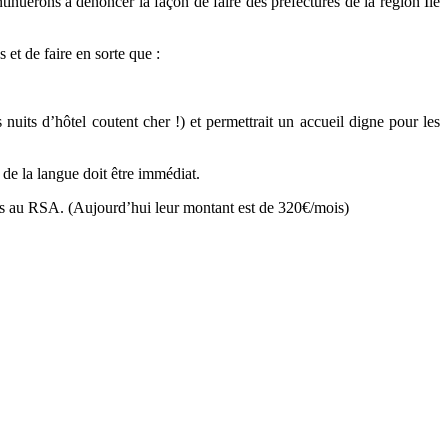
tinuerons à dénoncer la façon de faire des préfectures de la région Ile
 et de faire en sorte que :
uits d’hôtel coutent cher !) et permettrait un accueil digne pour les
 de la langue doit être immédiat.
ntes au RSA. (Aujourd’hui leur montant est de 320€/mois)