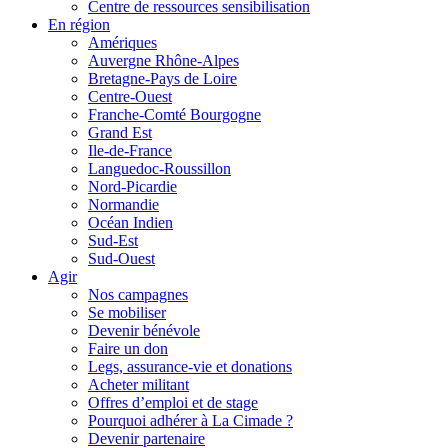
Centre de ressources sensibilisation
En région
Amériques
Auvergne Rhône-Alpes
Bretagne-Pays de Loire
Centre-Ouest
Franche-Comté Bourgogne
Grand Est
Ile-de-France
Languedoc-Roussillon
Nord-Picardie
Normandie
Océan Indien
Sud-Est
Sud-Ouest
Agir
Nos campagnes
Se mobiliser
Devenir bénévole
Faire un don
Legs, assurance-vie et donations
Acheter militant
Offres d’emploi et de stage
Pourquoi adhérer à La Cimade ?
Devenir partenaire