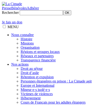
Presse
Bénévoles
Adhérer
Rechercher
OK
Je fais un don
MENU
Nous connaître
Histoire
Missions
Organisation
Régions et groupes locaux
Réseaux et partenaires
Transparence financière
Nos actions
Droit au séjour
Droit d’asile
Rétention et expulsion
Personnes étrangères en prison : La Cimade agit
Europe et International
Mineur·e·s isolé·e·s
Victimes de violences
Hébergement
Cours de Français pour les adultes étrangers