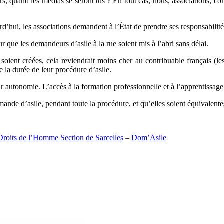
, quand les médias se seront tus ? En tout cas, nous, associations, con
d’hui, les associations demandent à l’État de prendre ses responsabilités
r que les demandeurs d’asile à la rue soient mis à l’abri sans délai.
ent créées, cela reviendrait moins cher au contribuable français (les n
 la durée de leur procédure d’asile.
eur autonomie. L’accès à la formation professionnelle et à l’apprentissage
mande d’asile, pendant toute la procédure, et qu’elles soient équivale
Droits de l’Homme Section de Sarcelles
–
Dom’Asile