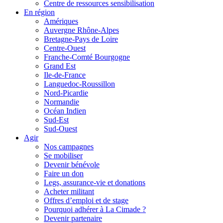
Centre de ressources sensibilisation
En région
Amériques
Auvergne Rhône-Alpes
Bretagne-Pays de Loire
Centre-Ouest
Franche-Comté Bourgogne
Grand Est
Ile-de-France
Languedoc-Roussillon
Nord-Picardie
Normandie
Océan Indien
Sud-Est
Sud-Ouest
Agir
Nos campagnes
Se mobiliser
Devenir bénévole
Faire un don
Legs, assurance-vie et donations
Acheter militant
Offres d’emploi et de stage
Pourquoi adhérer à La Cimade ?
Devenir partenaire