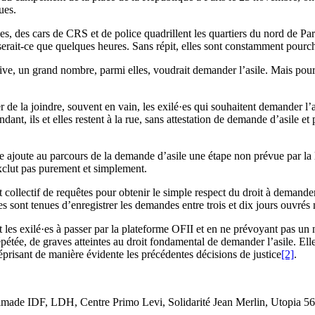
ues.
nes, des cars de CRS et de police quadrillent les quartiers du nord de Par
rait-ce que quelques heures. Sans répit, elles sont constamment pourc
ive, un grand nombre, parmi elles, voudrait demander l’asile. Mais pour 
 de la joindre, souvent en vain, les exilé·es qui souhaitent demander l’as
dant, ils et elles restent à la rue, sans attestation de demande d’asile et
 ajoute au parcours de la demande d’asile une étape non prévue par la l
exclut pas purement et simplement.
t collectif de requêtes pour obtenir le simple respect du droit à demander
les sont tenues d’enregistrer les demandes entre trois et dix jours ouvr
 les exilé·es à passer par la plateforme OFII et en ne prévoyant pas un
pétée, de graves atteintes au droit fondamental de demander l’asile. Ell
prisant de manière évidente les précédentes décisions de justice
[2]
.
de IDF, LDH, Centre Primo Levi, Solidarité Jean Merlin, Utopia 56