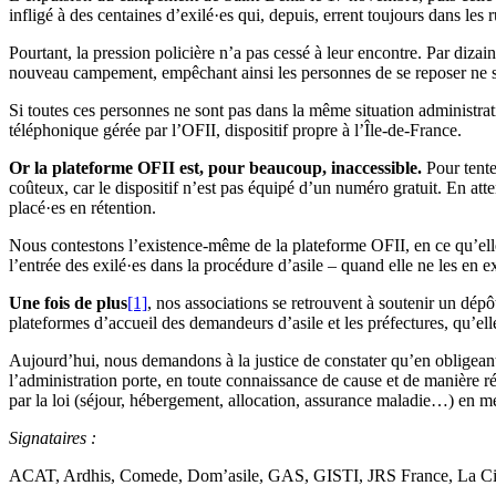
infligé à des centaines d’exilé·es qui, depuis, errent toujours dans les r
Pourtant, la pression policière n’a pas cessé à leur encontre. Par dizai
nouveau campement, empêchant ainsi les personnes de se reposer ne se
Si toutes ces personnes ne sont pas dans la même situation administrat
téléphonique gérée par l’OFII, dispositif propre à l’Île-de-France.
Or la plateforme OFII est, pour beaucoup, inaccessible.
Pour tenter
coûteux, car le dispositif n’est pas équipé d’un numéro gratuit. En atten
placé·es en rétention.
Nous contestons l’existence-même de la plateforme OFII, en ce qu’elle
l’entrée des exilé·es dans la procédure d’asile – quand elle ne les en 
Une fois de plus
[1]
, nos associations se retrouvent à soutenir un dépô
plateformes d’accueil des demandeurs d’asile et les préfectures, qu’el
Aujourd’hui, nous demandons à la justice de constater qu’en obligeant
l’administration porte, en toute connaissance de cause et de manière ré
par la loi (séjour, hébergement, allocation, assurance maladie…) en mé
Signataires :
ACAT, Ardhis, Comede, Dom’asile, GAS, GISTI, JRS France, La Cima