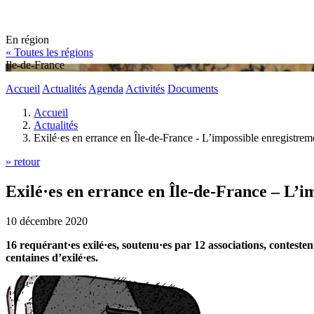
En région
« Toutes les régions
Ile-de-France
Accueil
Actualités
Agenda
Activités
Documents
Accueil
Actualités
Exilé·es en errance en Île-de-France - L’impossible enregistrem
» retour
Exilé·es en errance en Île-de-France – L’i
10 décembre 2020
16 requérant·es exilé·es, soutenu·es par 12 associations, contesten
centaines d’exilé·es.