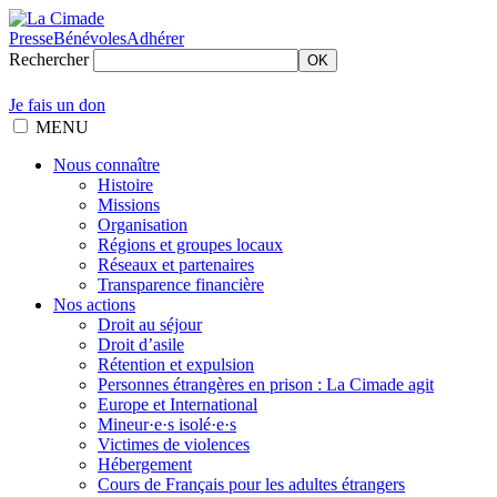
Presse
Bénévoles
Adhérer
Rechercher
OK
Je fais un don
MENU
Nous connaître
Histoire
Missions
Organisation
Régions et groupes locaux
Réseaux et partenaires
Transparence financière
Nos actions
Droit au séjour
Droit d’asile
Rétention et expulsion
Personnes étrangères en prison : La Cimade agit
Europe et International
Mineur·e·s isolé·e·s
Victimes de violences
Hébergement
Cours de Français pour les adultes étrangers