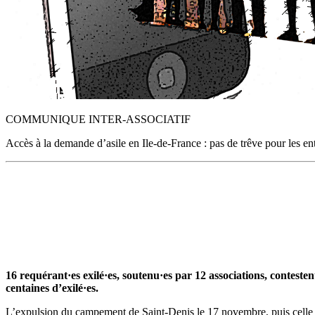
COMMUNIQUE INTER-ASSOCIATIF
Accès à la demande d’asile en Ile-de-France : pas de trêve pour les en
16 requérant
·
es exilé
·
es, soutenu
·es par 12 associations,
contestent
centaines d’exilé·es.
L’expulsion du campement de Saint-Denis le 17 novembre, puis celle d