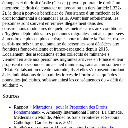
étrangers et du droit d’asile (Ceseda) prévoit pourtant le droit à un
interprète, le droit de contacter un avocat ou un tiers (article L332-
2), le droit à pouvoir bénéficier de l’assistance d’un médecin et le
droit fondamental à demander l’asile. Avant leur refoulement, les
personnes sont souvent enfermées illégalement dans des
constructions modulaires de quelques mètres carrés aux conditions
d’hygiène déplorables. Les personnes migrantes sont ainsi poussées
à prendre de plus en plus de risques pour rejoindre la France, risques
parfois mortels : une quarantaine de personnes sont décédées aux
frontières franco-italienne et franco-espagnole depuis 2015.
Localement, des associations et des collectifs de militant·e·s
viennent en aide aux personnes migrantes arrivées en France et leur
proposent un secours et un accueil minimaux, sans aucun soutien de
l’État. En faisant preuve de fraternité, ils et elles s’exposent pourtant
à des intimidations de la part des forces de l’ordre ainsi qu’à des
poursuites judiciaires, subissant ainsi les conséquences du « délit de
solidarité ».
Sources
Rapport «
Migrations : pour la Protection des Droits
Fondamentaux
»,
Amnesty International France, La Cimade,
Médecins du Monde, Médecins Sans Frontières et Secours
Catholique-Caritas France, 2021
Synthèse du rapport «
Migration : pour la Protection des