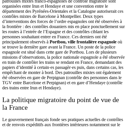
patrouilles mixtes franco-espagnoles de contrôle migratoire sont
organisées entre Irun et Hendaye et une convention entre le
département des Pyrénées-Orientales et la Catalogne autoriserait ces
contrôles mixtes de Barcelone à Montpellier. Deux types
d’interventions des forces de l’ordre espagnoles ont été observées à
la frontière : des contrôles douaniers mis en place ponctuellement sur
les routes à l’entrée de l’Espagne et des contrôles ciblant les
personnes souhaitant entrer en France. Ces derniers ont été
principalement observés à
Portbou, ville frontalière espagnole
où
se trouve la dernière gare avant la France. Un poste de la police
espagnole est situé dans cette gare de Portbou. Lors de plusieurs
missions d’observations, la police nationale espagnole a été observée
en train de contrôler les trains se rendant en France, demandant des
papiers d’identité à certain·es passagèr·es puis, dans certains cas, les
empêchant de monter à bord. Des patrouilles mixtes ont également
été observées en gare de Perpignan (contrôle des personnes dans le
TGV entre Barcelone et Perpignan) et en gare d’Hendaye (contrôle
des trains entre Irun et Hendaye).
La politique migratoire du point de vue de
la France
Le gouvernement français fonde ses pratiques actuelles de contrôles
et de renvois expéditifs aux frontières intérieures notamment sur le