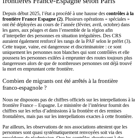
frontières France-Espagne selon Paris
Depuis début 2025, l’état a procédé à une hausse des
contrôles à la
frontière France Espagne (2)
. Plusieurs opérations « spéciales »
ont été déployées au cours de l’année (février, avril, octobre) dans
les gares, aux péages et dans l’ensemble de la région afin
d’interpeller des personnes en situation irrégulières. Des CRS
auraient également renforcé les rangs de la PAF selon le préfet (3)
.
Cette traque, vaine, est dangereuse et discriminatoire : ce sont
uniquement les personnes non blanches qui sont contrôlées et elle
poussera les personnes exilées à emprunter des routes toujours plus
dangereuses alors de que de nombreuses personnes ont déjà trouvé
la mort en empruntant cette frontière.
Combien de migrants ont été arrêtés à la frontière
franco-espagnole ?
Nous ne disposons pas de chiffres officiels sur les interpellations à la
frontière France – Espagne. Le ministère de l’intérieur fournit des
chiffres sur les refus d’admissions à la frontière et des remises
frontalières, mais pas sur les interpellations exactes à cette frontière.
Par ailleurs, les observations de nos associations attestent que les
personnes sont quasi systématiquement renvoyées soit via des
procédures de réadmission. Que les contrôles aboutissent à des