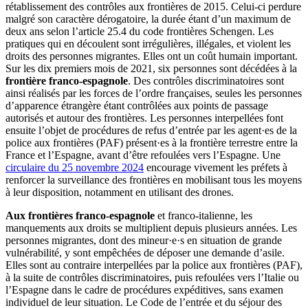
rétablissement des contrôles aux frontières de 2015. Celui-ci perdure
malgré son caractère dérogatoire, la durée étant d’un maximum de
deux ans selon l’article 25.4 du code frontières Schengen. Les
pratiques qui en découlent sont irrégulières, illégales, et violent les
droits des personnes migrantes. Elles ont un coût humain important.
Sur les dix premiers mois de 2021, six personnes sont décédées à la
frontière franco-espagnole
. Des contrôles discriminatoires sont
ainsi réalisés par les forces de l’ordre françaises, seules les personnes
d’apparence étrangère étant contrôlées aux points de passage
autorisés et autour des frontières. Les personnes interpellées font
ensuite l’objet de procédures de refus d’entrée par les agent·es de la
police aux frontières (PAF) présent·es à la frontière terrestre entre la
France et l’Espagne, avant d’être refoulées vers l’Espagne. Une
circulaire du 25 novembre 2024
encourage vivement les préfets à
renforcer la surveillance des frontières en mobilisant tous les moyens
à leur disposition, notamment en utilisant des drones.
Aux frontières franco-espagnole
et franco-italienne, les
manquements aux droits se multiplient depuis plusieurs années. Les
personnes migrantes, dont des mineur·e·s en situation de grande
vulnérabilité, y sont empêchées de déposer une demande d’asile.
Elles sont au contraire interpellées par la police aux frontières (PAF),
à la suite de contrôles discriminatoires, puis refoulées vers l’Italie ou
l’Espagne dans le cadre de procédures expéditives, sans examen
individuel de leur situation. Le Code de l’entrée et du séjour des