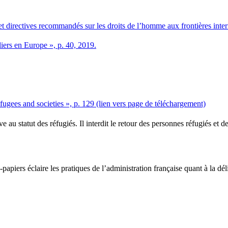
 directives recommandés sur les droits de l’homme aux frontières intern
liers en Europe », p. 40, 2019.
ees and societies », p. 129 (lien vers page de téléchargement)
e au statut des réfugiés. Il interdit le retour des personnes réfugiés et 
-papiers éclaire les pratiques de l’administration française quant à la dél