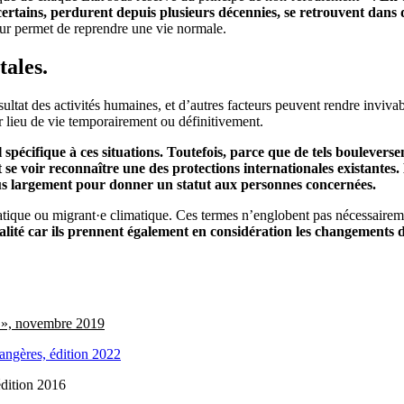
certains, perdurent depuis plusieurs décennies, se retrouvent dans d
ur permet de reprendre une vie normale.
ales.
ltat des activités humaines, et d’autres facteurs peuvent rendre invivable
ur lieu de vie temporairement ou définitivement.
pécifique à ces situations. Toutefois, parce que de tels bouleversem
 se voir reconnaître une des protections internationales existante
lus largement pour donner un statut aux personnes concernées.
tique ou migrant·e climatique. Ces termes n’englobent pas nécessaireme
ité car ils prennent également en considération les changements d
», novembre 2019
rangères, édition 2022
édition 2016