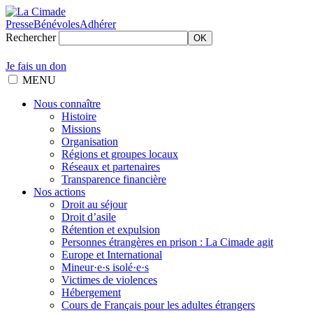
Presse
Bénévoles
Adhérer
Rechercher
OK
Je fais un don
MENU
Nous connaître
Histoire
Missions
Organisation
Régions et groupes locaux
Réseaux et partenaires
Transparence financière
Nos actions
Droit au séjour
Droit d’asile
Rétention et expulsion
Personnes étrangères en prison : La Cimade agit
Europe et International
Mineur·e·s isolé·e·s
Victimes de violences
Hébergement
Cours de Français pour les adultes étrangers