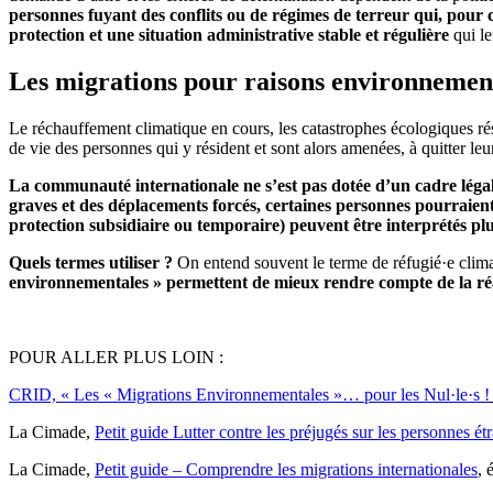
personnes fuyant des conflits ou de régimes de terreur qui, pour 
protection et une situation administrative stable et régulière
qui le
Les migrations pour raisons environnement
Le réchauffement climatique en cours, les catastrophes écologiques résu
de vie des personnes qui y résident et sont alors amenées, à quitter le
La communauté internationale ne s’est pas dotée d’un cadre légal s
graves et des déplacements forcés, certaines personnes pourraient
protection subsidiaire ou temporaire) peuvent être interprétés p
Quels termes utiliser ?
On entend souvent le terme de réfugié·e clima
environnementales » permettent de mieux rendre compte de la réal
POUR ALLER PLUS LOIN :
CRID, « Les « Migrations Environnementales »… pour les Nul·le·s !
La Cimade,
Petit guide Lutter contre les préjugés sur les personnes ét
La Cimade,
Petit guide – Comprendre les migrations internationales
, 