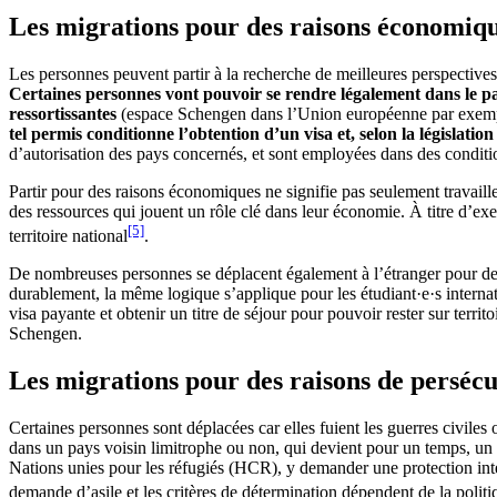
Les migrations pour des raisons économiqu
Les personnes peuvent partir à la recherche de meilleures perspectives 
Certaines personnes vont pouvoir se rendre légalement dans le pays
ressortissantes
(espace Schengen dans l’Union européenne par exem
tel permis conditionne l’obtention d’un visa et, selon la législati
d’autorisation des pays concernés, et sont employées dans des condition
Partir pour des raisons économiques ne signifie pas seulement travaill
des ressources qui jouent un rôle clé dans leur économie. À titre d’exe
[5]
territoire national
.
De nombreuses personnes se déplacent également à l’étranger pour des r
durablement, la même logique s’applique pour les étudiant·e·s interna
visa payante et obtenir un titre de séjour pour pouvoir rester sur terri
Schengen.
Les migrations pour des raisons de persécut
Certaines personnes sont déplacées car elles fuient les guerres civiles 
dans un pays voisin limitrophe ou non, qui devient pour un temps, un 
Nations unies pour les réfugiés (HCR), y demander une protection inte
demande d’asile et les critères de détermination dépendent de la poli