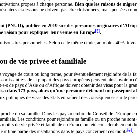
 motivations propres à chaque personne.
Bien que les raisons de migrer
 présentées ci-dessous ne doivent pas être cloisonnées, mais pensées co
(PNUD), publiée en 2019 sur des personnes originaires d’Afrique r
[2]
e raison pour expliquer leur venue en Europe
.
s raisons très personnelles. Selon cette même étude, au moins 40%, invoq
u de vie privée et familiale
de voyage de court ou long terme, pour éventuellement rejoindre de la fa
essortissant·e·s de la plupart des pays européens peuvent ainsi avoir acc
nt·e·s de pays d’Asie ou d’Afrique doivent obtenir des visas pour la gra
visa dans 173 pays, alors qu’une personne détenant un passeport a
 aux politiques de visas des États entraînent des conséquences sur le pa
 un proche ou sa famille. Dans les pays membre du Conseil de l’Europe c
familiale. Les conditions pour rejoindre sa famille ou un proche ne son
 motifs de vie privée et familiale en France ont été considérablement dur
[4]
ne infime partie des installations dans le pays concernent ces motifs
.