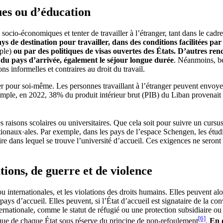
es ou d’éducation
socio-économiques et tenter de travailler à l’étranger, tant dans le cadr
 de destination pour travailler, dans des conditions facilitées par 
ple)
ou par des politiques de visas ouvertes des États. D’autres ren
on du pays d’arrivée, également le séjour longue durée
. Néanmoins, be
s informelles et contraires au droit du travail.
er pour soi-même. Les personnes travaillant à l’étranger peuvent envoyer
mple, en 2022, 38% du produit intérieur brut (PIB) du Liban provenait de
aisons scolaires ou universitaires. Que cela soit pour suivre un cursus
tionaux·ales. Par exemple, dans les pays de l’espace Schengen, les étud
toire dans lequel se trouve l’université d’accueil. Ces exigences ne sero
ions, de guerre et de violence
ou internationales, et les violations des droits humains. Elles peuvent al
pays d’accueil. Elles peuvent, si l’État d’accueil est signataire de la
rnationale, comme le statut de réfugié ou une protection subsidiaire ou 
[6]
tique de chaque État sous réserve du principe de non-refoulement
.
En 