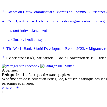
[1]
Adapté du Haut
‑
Commissariat aux droits de l’homme, « Principes et
[2]
PNUD, « Au-delà des barrières : voix des migrants africains irrégu
[3]
Passport Index, classement
[4]
La Cimade, Droit au séjour
[5]
The World Bank, World Development Report 2023, « Migrants, refug
[6]
Ce principe est régi par l’article 33 de la Convention de 1951 relativ
À partager
Petit guide – La fabrique des sans-papiers
Septième titre de la collection Petit guide, Refuser la fabrique des sans
personnes étrangères.
en savoir +
»