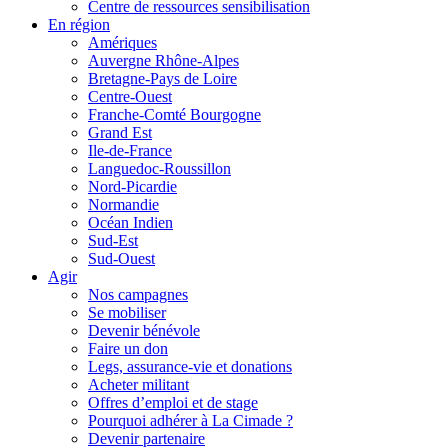
Centre de ressources sensibilisation
En région
Amériques
Auvergne Rhône-Alpes
Bretagne-Pays de Loire
Centre-Ouest
Franche-Comté Bourgogne
Grand Est
Ile-de-France
Languedoc-Roussillon
Nord-Picardie
Normandie
Océan Indien
Sud-Est
Sud-Ouest
Agir
Nos campagnes
Se mobiliser
Devenir bénévole
Faire un don
Legs, assurance-vie et donations
Acheter militant
Offres d’emploi et de stage
Pourquoi adhérer à La Cimade ?
Devenir partenaire