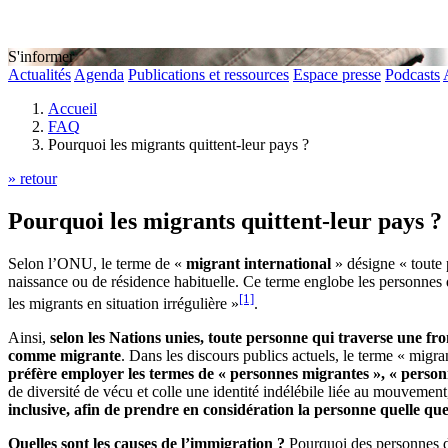
S'informer
Actualités
Agenda
Publications et ressources
Espace presse
Podcasts
Accueil
FAQ
Pourquoi les migrants quittent-leur pays ?
» retour
Pourquoi les migrants quittent-leur pays ?
Selon l’ONU, le terme de «
migrant international
» désigne « toute p
naissance ou de résidence habituelle. Ce terme englobe les personnes 
[1]
les migrants en situation irrégulière »
.
Ainsi,
selon les Nations unies, toute personne qui traverse une fr
comme migrante
. Dans les discours publics actuels, le terme « migra
préfère employer les termes de « personnes migrantes », « person
de diversité de vécu et colle une identité indélébile liée au mouvement
inclusive, afin de prendre en considération la personne quelle que
Quelles sont les causes de l’immigration ?
Pourquoi des personnes dé