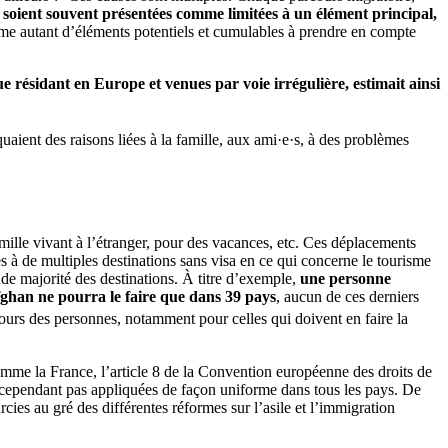
 soient souvent présentées comme limitées à un élément principal,
mme autant d’éléments potentiels et cumulables à prendre en compte
ésidant en Europe et venues par voie irrégulière, estimait ainsi
uaient des raisons liées à la famille, aux ami·e·s, à des problèmes
mille vivant à l’étranger, pour des vacances, etc. Ces déplacements
ès à de multiples destinations sans visa en ce qui concerne le tourisme
nde majorité des destinations. À titre d’exemple,
une personne
fghan ne pourra le faire que dans 39 pays
, aucun de ces derniers
rcours des personnes, notamment pour celles qui doivent en faire la
omme la France, l’article 8 de la Convention européenne des droits de
t cependant pas appliquées de façon uniforme dans tous les pays. De
cies au gré des différentes réformes sur l’asile et l’immigration