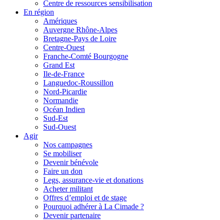
Centre de ressources sensibilisation
En région
Amériques
Auvergne Rhône-Alpes
Bretagne-Pays de Loire
Centre-Ouest
Franche-Comté Bourgogne
Grand Est
Ile-de-France
Languedoc-Roussillon
Nord-Picardie
Normandie
Océan Indien
Sud-Est
Sud-Ouest
Agir
Nos campagnes
Se mobiliser
Devenir bénévole
Faire un don
Legs, assurance-vie et donations
Acheter militant
Offres d’emploi et de stage
Pourquoi adhérer à La Cimade ?
Devenir partenaire