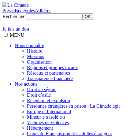
Presse
Bénévoles
Adhérer
Rechercher
OK
Je fais un don
MENU
Nous connaître
Histoire
Missions
Organisation
Régions et groupes locaux
Réseaux et partenaires
Transparence financière
Nos actions
Droit au séjour
Droit d’asile
Rétention et expulsion
Personnes étrangères en prison : La Cimade agit
Europe et International
Mineur·e·s isolé·e·s
Victimes de violences
Hébergement
Cours de Français pour les adultes étrangers