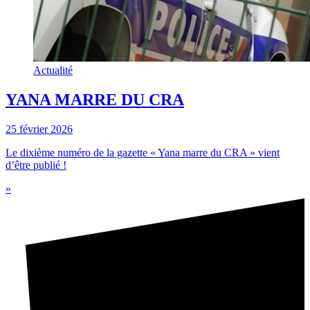
Actualité
YANA MARRE DU CRA
25 février 2026
Le dixième numéro de la gazette « Yana marre du CRA » vient
d’être publié !
»