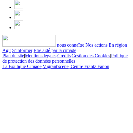
nous connaître
Nos actions
En région
Agir
S’informer
Etre aidé par la cimade
Plan du site
|
Mentions légales
|
Crédits
|
Gestion des Cookies
|
Politique
de protection des données personnelles
La Boutique Cimade
|
Migrant'scène
|
Centre Frantz Fanon