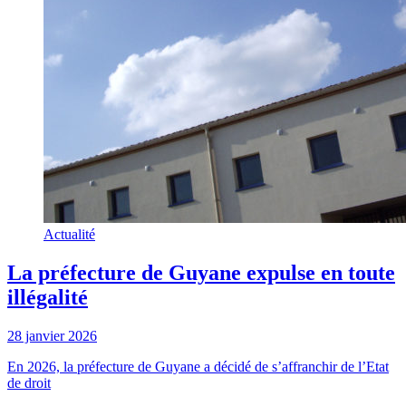
Actualité
La préfecture de Guyane expulse en toute
illégalité
28 janvier 2026
En 2026, la préfecture de Guyane a décidé de s’affranchir de l’Etat
de droit