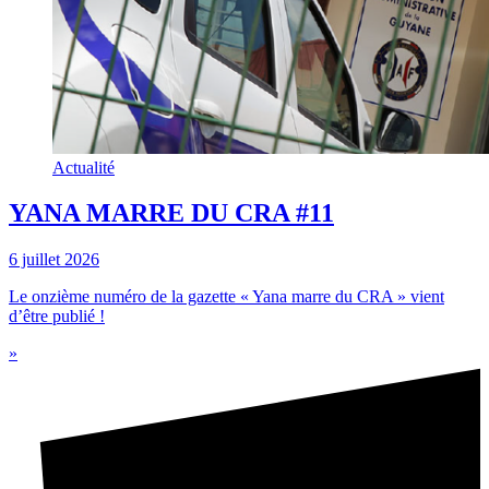
Actualité
YANA MARRE DU CRA #11
6 juillet 2026
Le onzième numéro de la gazette « Yana marre du CRA » vient
d’être publié !
»