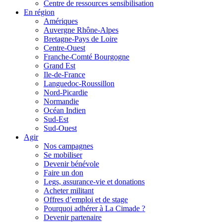
Centre de ressources sensibilisation
En région
Amériques
Auvergne Rhône-Alpes
Bretagne-Pays de Loire
Centre-Ouest
Franche-Comté Bourgogne
Grand Est
Ile-de-France
Languedoc-Roussillon
Nord-Picardie
Normandie
Océan Indien
Sud-Est
Sud-Ouest
Agir
Nos campagnes
Se mobiliser
Devenir bénévole
Faire un don
Legs, assurance-vie et donations
Acheter militant
Offres d’emploi et de stage
Pourquoi adhérer à La Cimade ?
Devenir partenaire