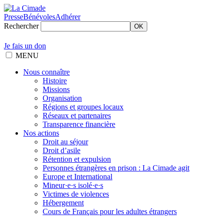
Presse
Bénévoles
Adhérer
Rechercher
OK
Je fais un don
MENU
Nous connaître
Histoire
Missions
Organisation
Régions et groupes locaux
Réseaux et partenaires
Transparence financière
Nos actions
Droit au séjour
Droit d’asile
Rétention et expulsion
Personnes étrangères en prison : La Cimade agit
Europe et International
Mineur·e·s isolé·e·s
Victimes de violences
Hébergement
Cours de Français pour les adultes étrangers