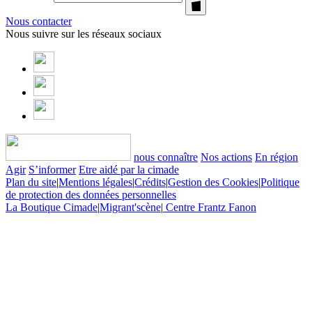
Nous contacter
Nous suivre sur les réseaux sociaux
nous connaître
Nos actions
En région
Agir
S’informer
Etre aidé par la cimade
Plan du site
|
Mentions légales
|
Crédits
|
Gestion des Cookies
|
Politique
de protection des données personnelles
La Boutique Cimade
|
Migrant'scène
|
Centre Frantz Fanon