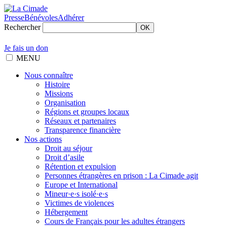
Presse
Bénévoles
Adhérer
Rechercher
OK
Je fais un don
MENU
Nous connaître
Histoire
Missions
Organisation
Régions et groupes locaux
Réseaux et partenaires
Transparence financière
Nos actions
Droit au séjour
Droit d’asile
Rétention et expulsion
Personnes étrangères en prison : La Cimade agit
Europe et International
Mineur·e·s isolé·e·s
Victimes de violences
Hébergement
Cours de Français pour les adultes étrangers