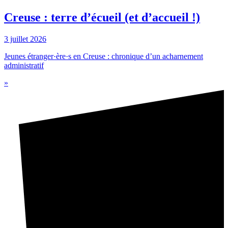
Creuse : terre d’écueil (et d’accueil !)
3 juillet 2026
Jeunes étranger·ère·s en Creuse : chronique d’un acharnement
administratif
»