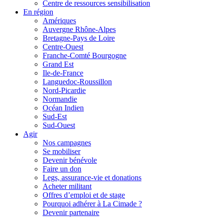
Centre de ressources sensibilisation
En région
Amériques
Auvergne Rhône-Alpes
Bretagne-Pays de Loire
Centre-Ouest
Franche-Comté Bourgogne
Grand Est
Ile-de-France
Languedoc-Roussillon
Nord-Picardie
Normandie
Océan Indien
Sud-Est
Sud-Ouest
Agir
Nos campagnes
Se mobiliser
Devenir bénévole
Faire un don
Legs, assurance-vie et donations
Acheter militant
Offres d’emploi et de stage
Pourquoi adhérer à La Cimade ?
Devenir partenaire