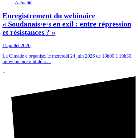
Actualité
Enregistrement du webinaire
« Soudanais·e·s en exil : entre répression
et résistances ? »
15 juillet 2026
La Cimade a organisé, le mercredi 24 juin 2026 de 18h00 à 19h30,
un webinaire intitulé « ...
»