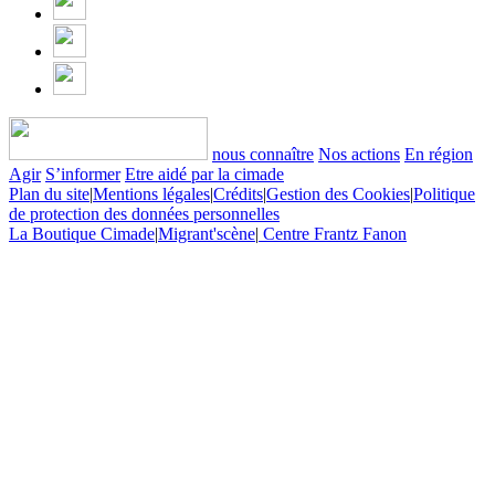
nous connaître
Nos actions
En région
Agir
S’informer
Etre aidé par la cimade
Plan du site
|
Mentions légales
|
Crédits
|
Gestion des Cookies
|
Politique
de protection des données personnelles
La Boutique Cimade
|
Migrant'scène
|
Centre Frantz Fanon