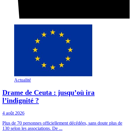
Actualité
Drame de Ceuta : jusqu’où ira
l’indignité ?
4 août 2026
Plus de 70 personnes officiellement décédées, sans doute plus de
130 selon les associations. De ...