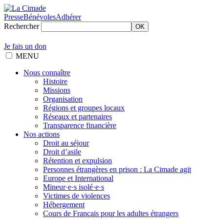
Presse
Bénévoles
Adhérer
Rechercher
OK
Je fais un don
MENU
Nous connaître
Histoire
Missions
Organisation
Régions et groupes locaux
Réseaux et partenaires
Transparence financière
Nos actions
Droit au séjour
Droit d’asile
Rétention et expulsion
Personnes étrangères en prison : La Cimade agit
Europe et International
Mineur·e·s isolé·e·s
Victimes de violences
Hébergement
Cours de Français pour les adultes étrangers