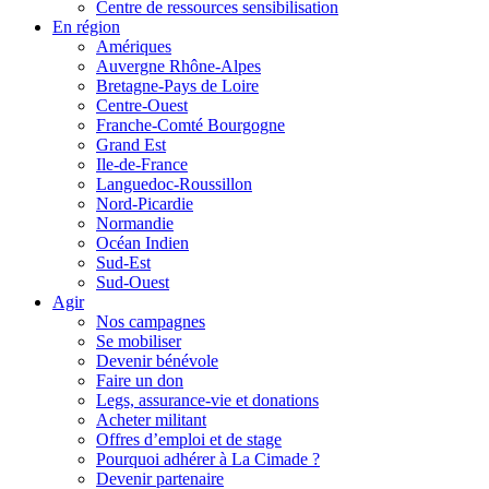
Centre de ressources sensibilisation
En région
Amériques
Auvergne Rhône-Alpes
Bretagne-Pays de Loire
Centre-Ouest
Franche-Comté Bourgogne
Grand Est
Ile-de-France
Languedoc-Roussillon
Nord-Picardie
Normandie
Océan Indien
Sud-Est
Sud-Ouest
Agir
Nos campagnes
Se mobiliser
Devenir bénévole
Faire un don
Legs, assurance-vie et donations
Acheter militant
Offres d’emploi et de stage
Pourquoi adhérer à La Cimade ?
Devenir partenaire