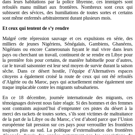
dans leurs habitations par la police libyenne, ces immigrés sont
refoulés manu militari aux frontières. Nombreux sont ceux qui
subissent des sévices, des humiliations de toutes sortes et certains
sont même enfermés arbitrairement durant plusieurs mois.
Et ceux qui tentent de s’y rendre
Malgré cette répression sauvage et ces expulsions en série, des
milliers de jeunes Nigériens, Sénégalais, Gambiens, Ghanéens,
Nigérians ou encore Camerounais fuyant le mal vivre dans leurs
pays ou cherchant un travail, continuent de se rendre en Libye pour
la première fois pour certains, de manière habituelle pour d’autres,
car le travail saisonnier est leur seul moyen de survie durant la saison
sèche. Dans ce désert hostile, l’équipe d’Alternatives espaces
citoyens a également croisé la route de ceux qui ont été refoulés
d’Algérie ou du Maroc, pays qui actuellement mène également une
traque implacable contre les migrants subsahariens.
En ce 18 décembre, journée internationale des migrants, ces
témoignages doivent nous faire réagir. Si des hommes et des femmes
sont contraints aujourd’hui d’emprunter ces pistes du désert à la
merci des rackets de toutes sortes, s’ils sont victimes de maltraitance
de la part de la Libye ou du Maroc, c’est d’abord parce que l’Union
européenne fait pression sur ces pays pour verrouiller les frontières
toujours plus au sud. La politique d’externalisation des frontières