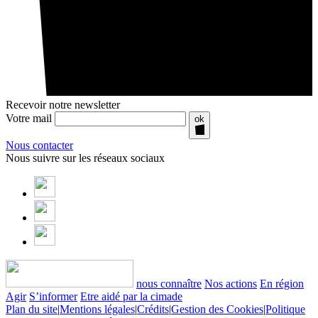
Recevoir notre newsletter
Votre mail
ok
Nous contacter
Nous suivre sur les réseaux sociaux
nous connaître
Nos actions
En région
Agir
S’informer
Etre aidé par la cimade
Plan du site
|
Mentions légales
|
Crédits
|
Gestion des Cookies
|
Politique