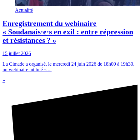
Actualité
Enregistrement du webinaire
« Soudanais·e·s en exil : entre répression
et résistances ? »
15 juillet 2026
La Cimade a organisé, le mercredi 24 juin 2026 de 18h00 à 19h30,
un webinaire intitulé « ...
»