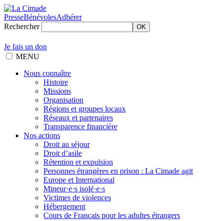
Presse
Bénévoles
Adhérer
Rechercher
OK
Je fais un don
MENU
Nous connaître
Histoire
Missions
Organisation
Régions et groupes locaux
Réseaux et partenaires
Transparence financière
Nos actions
Droit au séjour
Droit d’asile
Rétention et expulsion
Personnes étrangères en prison : La Cimade agit
Europe et International
Mineur·e·s isolé·e·s
Victimes de violences
Hébergement
Cours de Français pour les adultes étrangers