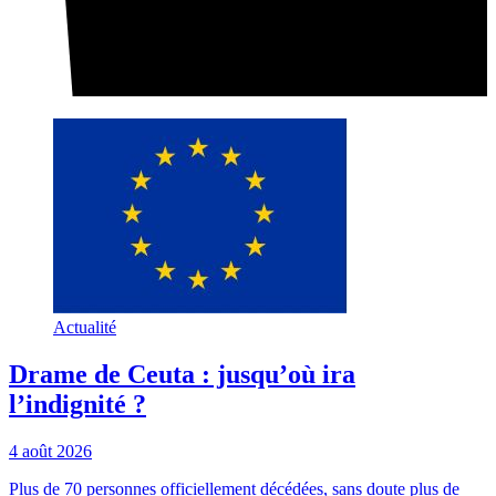
Actualité
Drame de Ceuta : jusqu’où ira
l’indignité ?
4 août 2026
Plus de 70 personnes officiellement décédées, sans doute plus de