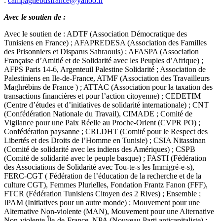
:
campagnebdsfrance@yahoo.fr
Avec le soutien de :
Avec le soutien de : ADTF (Association Démocratique des
Tunisiens en France) ; AFAPREDESA (Association des Familles
des Prisonniers et Disparus Sahraouis) ; AFASPA (Association
Française d’Amitié et de Solidarité avec les Peuples d’Afrique) ;
AFPS Paris 14-6, Argenteuil Palestine Solidarité ; Association de
Palestiniens en Ile-de-France, ATMF (Association des Travailleurs
Maghrébins de France ) ; ATTAC (Association pour la taxation des
transactions financières et pour l’action citoyenne) ; CEDETIM
(Centre d’études et d’initiatives de solidarité internationale) ; CNT
(Confédération Nationale du Travail), CIMADE ; Comité de
Vigilance pour une Paix Réelle au Proche-Orient (CVPR PO) ;
Confédération paysanne ; CRLDHT (Comité pour le Respect des
Libertés et des Droits de l’Homme en Tunisie) ; CSIA Nitassinan
(Comité de solidarité avec les indiens des Amériques) ; CSPB
(Comité de solidarité avec le peuple basque) ; FASTI (Fédération
des Associations de Solidarité avec Tou-te-s les Immigré-e-s),
FERC-CGT ( Fédération de l’éducation de la recherche et de la
culture CGT), Femmes Plurielles, Fondation Frantz Fanon (FFF),
FTCR (Fédération Tunisiens Citoyen des 2 Rives) ; Ensemble ;
IPAM (Initiatives pour un autre monde) ; Mouvement pour une
Alternative Non-violente (MAN), Mouvement pour une Alternative
Non-violente Île-de-France, NPA (Nouveau Parti anticapitaliste) ;