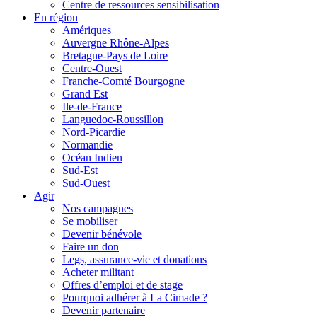
Centre de ressources sensibilisation
En région
Amériques
Auvergne Rhône-Alpes
Bretagne-Pays de Loire
Centre-Ouest
Franche-Comté Bourgogne
Grand Est
Ile-de-France
Languedoc-Roussillon
Nord-Picardie
Normandie
Océan Indien
Sud-Est
Sud-Ouest
Agir
Nos campagnes
Se mobiliser
Devenir bénévole
Faire un don
Legs, assurance-vie et donations
Acheter militant
Offres d’emploi et de stage
Pourquoi adhérer à La Cimade ?
Devenir partenaire