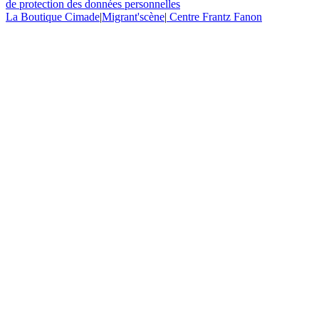
de protection des données personnelles
La Boutique Cimade
|
Migrant'scène
|
Centre Frantz Fanon