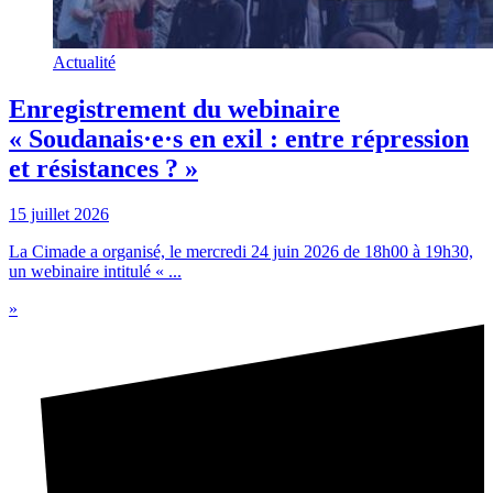
Actualité
Enregistrement du webinaire
« Soudanais·e·s en exil : entre répression
et résistances ? »
15 juillet 2026
La Cimade a organisé, le mercredi 24 juin 2026 de 18h00 à 19h30,
un webinaire intitulé « ...
»