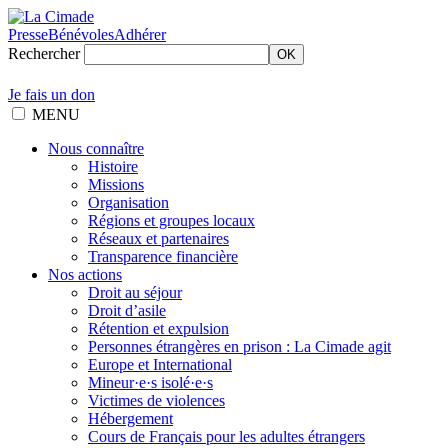
Presse
Bénévoles
Adhérer
Rechercher
OK
Je fais un don
MENU
Nous connaître
Histoire
Missions
Organisation
Régions et groupes locaux
Réseaux et partenaires
Transparence financière
Nos actions
Droit au séjour
Droit d’asile
Rétention et expulsion
Personnes étrangères en prison : La Cimade agit
Europe et International
Mineur·e·s isolé·e·s
Victimes de violences
Hébergement
Cours de Français pour les adultes étrangers