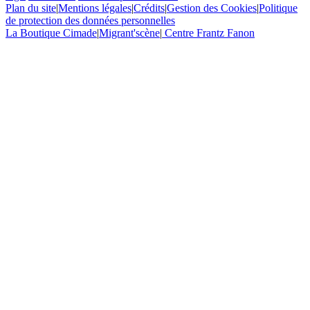
Plan du site
|
Mentions légales
|
Crédits
|
Gestion des Cookies
|
Politique
de protection des données personnelles
La Boutique Cimade
|
Migrant'scène
|
Centre Frantz Fanon