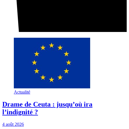
Actualité
Drame de Ceuta : jusqu’où ira
l’indignité ?
4 août 2026