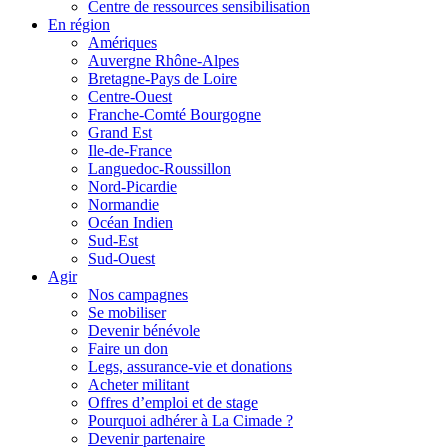
Centre de ressources sensibilisation
En région
Amériques
Auvergne Rhône-Alpes
Bretagne-Pays de Loire
Centre-Ouest
Franche-Comté Bourgogne
Grand Est
Ile-de-France
Languedoc-Roussillon
Nord-Picardie
Normandie
Océan Indien
Sud-Est
Sud-Ouest
Agir
Nos campagnes
Se mobiliser
Devenir bénévole
Faire un don
Legs, assurance-vie et donations
Acheter militant
Offres d’emploi et de stage
Pourquoi adhérer à La Cimade ?
Devenir partenaire