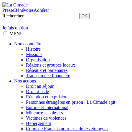
Presse
Bénévoles
Adhérer
Rechercher
OK
Je fais un don
MENU
Nous connaître
Histoire
Missions
Organisation
Régions et groupes locaux
Réseaux et partenaires
Transparence financière
Nos actions
Droit au séjour
Droit d’asile
Rétention et expulsion
Personnes étrangères en prison : La Cimade agit
Europe et International
Mineur·e·s isolé·e·s
Victimes de violences
Hébergement
Cours de Français pour les adultes étrangers