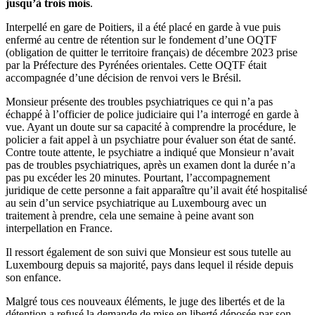
jusqu’à trois mois
.
Interpellé en gare de Poitiers, il a été placé en garde à vue puis
enfermé au centre de rétention sur le fondement d’une OQTF
(obligation de quitter le territoire français) de décembre 2023 prise
par la Préfecture des Pyrénées orientales. Cette OQTF était
accompagnée d’une décision de renvoi vers le Brésil.
Monsieur présente des troubles psychiatriques ce qui n’a pas
échappé à l’officier de police judiciaire qui l’a interrogé en garde à
vue. Ayant un doute sur sa capacité à comprendre la procédure, le
policier a fait appel à un psychiatre pour évaluer son état de santé.
Contre toute attente, le psychiatre a indiqué que Monsieur n’avait
pas de troubles psychiatriques, après un examen dont la durée n’a
pas pu excéder les 20 minutes. Pourtant, l’accompagnement
juridique de cette personne a fait apparaître qu’il avait été hospitalisé
au sein d’un service psychiatrique au Luxembourg avec un
traitement à prendre, cela une semaine à peine avant son
interpellation en France.
Il ressort également de son suivi que Monsieur est sous tutelle au
Luxembourg depuis sa majorité, pays dans lequel il réside depuis
son enfance.
Malgré tous ces nouveaux éléments, le juge des libertés et de la
détention a refusé la demande de mise en liberté déposée par son