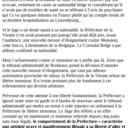
avocate, remettant en cause sa nationalité belge et considérant qu’il
n’avait pas de troubles de santé en se référant à l’avis du psychiatre
qui l’a vu quelques minutes en France plutôt qu’au compte rendu de
sa dernière hospitalisation au Luxembourg…
Si le juge a un doute quant à sa nationalité, la Préfecture de la
Vienne n’en avait pourtant pas puisqu’elle avait déjà pris, avant
l’audience, une nouvelle mesure d’éloignement contre Monsieur,
cette fois-ci, à destination de la Belgique. Le Consulat Belge a par
ailleurs confirmé sa nationalité.
Mais l’acharnement contre ce monsieur ne s’arrête pas là. Alors que
le tribunal administratif de Bordeaux prend la décision d’annuler
cette nouvelle mesure d’éloignement, qui vaut par ailleurs
autorisation provisoire de séjour, la Préfecture de la Vienne refuse de
libérer monsieur. Il n’existe pourtant plus de fondement à cet
enfermement qui devient arbitraire.
Prévenue de cette atteinte à une liberté fondamentale, la Préfecture a
ignoré notre mise en garde et il faudra de nouveau saisir le tribunal
administratif qui mettra un terme à cette injustice en ordonnant à la
Préfecture de libérer monsieur. Le Juge des référés a en effet
constaté qu’en maintenant ce monsieur enfermé depuis cinq jours
sans base légale,
le comportement de la Préfecture « caractérise
une atteinte grave et manifestement illégale à sa liberté d’aller et