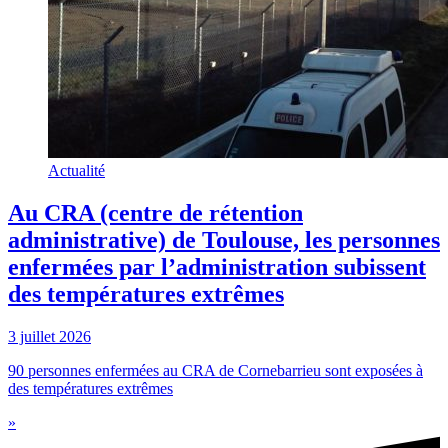
Actualité
Au CRA (centre de rétention
administrative) de Toulouse, les personnes
enfermées par l’administration subissent
des températures extrêmes
3 juillet 2026
90 personnes enfermées au CRA de Cornebarrieu sont exposées à
des températures extrêmes
»