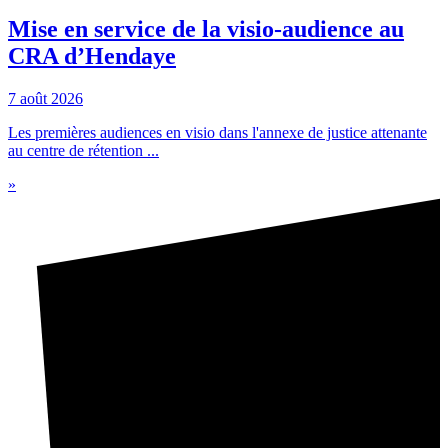
Mise en service de la visio-audience au
CRA d’Hendaye
7 août 2026
Les premières audiences en visio dans l'annexe de justice attenante
au centre de rétention ...
»