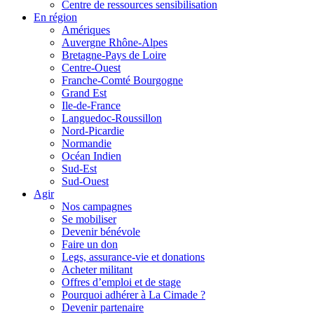
Centre de ressources sensibilisation
En région
Amériques
Auvergne Rhône-Alpes
Bretagne-Pays de Loire
Centre-Ouest
Franche-Comté Bourgogne
Grand Est
Ile-de-France
Languedoc-Roussillon
Nord-Picardie
Normandie
Océan Indien
Sud-Est
Sud-Ouest
Agir
Nos campagnes
Se mobiliser
Devenir bénévole
Faire un don
Legs, assurance-vie et donations
Acheter militant
Offres d’emploi et de stage
Pourquoi adhérer à La Cimade ?
Devenir partenaire