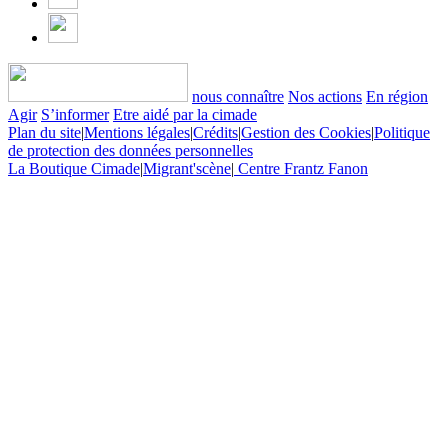
nous connaître
Nos actions
En région
Agir
S’informer
Etre aidé par la cimade
Plan du site
|
Mentions légales
|
Crédits
|
Gestion des Cookies
|
Politique
de protection des données personnelles
La Boutique Cimade
|
Migrant'scène
|
Centre Frantz Fanon