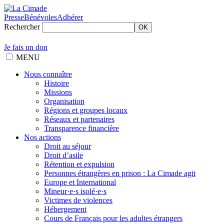
Presse
Bénévoles
Adhérer
Rechercher
OK
Je fais un don
MENU
Nous connaître
Histoire
Missions
Organisation
Régions et groupes locaux
Réseaux et partenaires
Transparence financière
Nos actions
Droit au séjour
Droit d’asile
Rétention et expulsion
Personnes étrangères en prison : La Cimade agit
Europe et International
Mineur·e·s isolé·e·s
Victimes de violences
Hébergement
Cours de Français pour les adultes étrangers