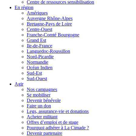
Centre de ressources sensibilisation
En région
Amériques
Auvergne Rhône-Alpes
Bretagne-Pays de Loire
Centre-Ouest
Franche-Comté Bourgogne
Grand Est
Ile-de-France
Languedoc-Roussillon
Nord-Picardie
Normandie
Océan Indien
Sud-Est
Sud-Ouest
Agir
Nos campagnes
Se mobiliser
Devenir bénévole
Faire un don
Legs, assurance-vie et donations
Acheter militant
Offres d’emploi et de stage
Pourquoi adhérer à La Cimade ?
Devenir partenaire