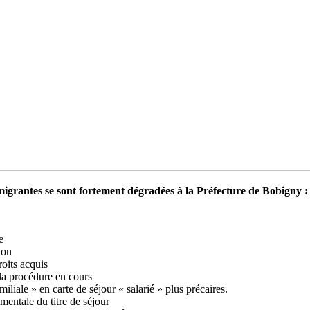
 migrantes se sont fortement dégradées à la Préfecture de Bobigny :
e
ion
roits acquis
 la procédure en cours
iliale » en carte de séjour « salarié » plus précaires.
entale du titre de séjour