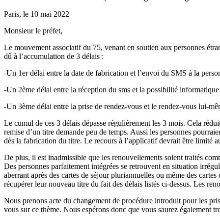
Paris, le 10 mai 2022
Monsieur le préfet,
Le mouvement associatif du 75, venant en soutien aux personnes étrang
dû à l’accumulation de 3 délais :
-Un 1er délai entre la date de fabrication et l’envoi du SMS à la pers
-Un 2ème délai entre la réception du sms et la possibilité informatique
-Un 3ème délai entre la prise de rendez-vous et le rendez-vous lui-m
Le cumul de ces 3 délais dépasse régulièrement les 3 mois. Cela réduit 
remise d’un titre demande peu de temps. Aussi les personnes pourraien
dès la fabrication du titre. Le recours à l’applicatif devrait être limi
De plus, il est inadmissible que les renouvellements soient traités co
Des personnes parfaitement intégrées se retrouvent en situation irréguli
aberrant après des cartes de séjour pluriannuelles ou même des cartes d
récupérer leur nouveau titre du fait des délais listés ci-dessus. Les 
Nous prenons acte du changement de procédure introduit pour les pris
vous sur ce thème. Nous espérons donc que vous saurez également tr