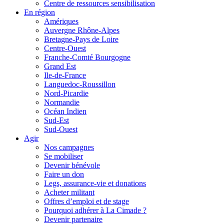
Centre de ressources sensibilisation
En région
Amériques
Auvergne Rhône-Alpes
Bretagne-Pays de Loire
Centre-Ouest
Franche-Comté Bourgogne
Grand Est
Ile-de-France
Languedoc-Roussillon
Nord-Picardie
Normandie
Océan Indien
Sud-Est
Sud-Ouest
Agir
Nos campagnes
Se mobiliser
Devenir bénévole
Faire un don
Legs, assurance-vie et donations
Acheter militant
Offres d’emploi et de stage
Pourquoi adhérer à La Cimade ?
Devenir partenaire