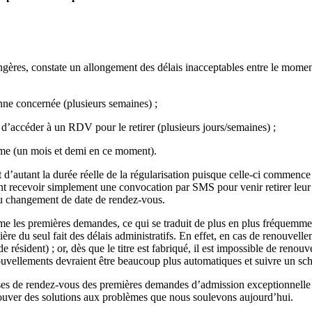
ères, constate un allongement des délais inacceptables entre le moment 
onne concernée (plusieurs semaines) ;
 d’accéder à un RDV pour le retirer (plusieurs jours/semaines) ;
ême (un mois et demi en ce moment).
d’autant la durée réelle de la régularisation puisque celle-ci commence à
t recevoir simplement une convocation par SMS pour venir retirer leur t
té au changement de date de rendez-vous.
mme les premières demandes, ce qui se traduit de plus en plus fréquemme
ère du seul fait des délais administratifs. En effet, en cas de renouvelle
e résident) ; or, dès que le titre est fabriqué, il est impossible de reno
renouvellements devraient être beaucoup plus automatiques et suivre un s
es de rendez-vous des premières demandes d’admission exceptionnelle a
ouver des solutions aux problèmes que nous soulevons aujourd’hui.