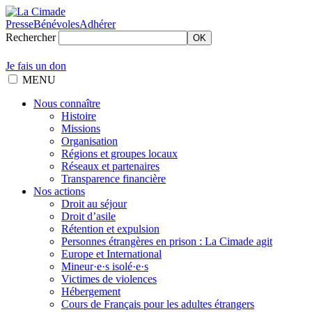
Presse
Bénévoles
Adhérer
Rechercher
OK
Je fais un don
MENU
Nous connaître
Histoire
Missions
Organisation
Régions et groupes locaux
Réseaux et partenaires
Transparence financière
Nos actions
Droit au séjour
Droit d’asile
Rétention et expulsion
Personnes étrangères en prison : La Cimade agit
Europe et International
Mineur·e·s isolé·e·s
Victimes de violences
Hébergement
Cours de Français pour les adultes étrangers