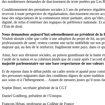
des nombreuses demandes de durcissement du texte portées par Les R
Conditionnement des prestations sociales à 5 ans de présence régulière e
recevoir à toute perspective de régularisation, durcissement encore acc
base des négociations de la commission mixte paritaire, alors qu’elles 
dignité, de refus d’entériner des logiques de préférence nationale. Et
l’Etat de droit.
Nous demandons aujourd’hui solennellement au président de la Ré
Vouloir aboutir coûte que coûte à une adoption du projet de loi, au pr
professionnels de santé, restera comme une tache indélébile sur nos p
majeure qui, au lieu de le renforcer, fragiliserait notre pays, dans ce qu
Ainsi, face aux divisions sociales, au poison grandissant de la haine et
l’unité de la nation et sa cohésion plutôt que de courir après l’accord 
majorité parlementaire sur une base respectueuse de nos valeurs 
Et de reposer dans le débat public un cadre serein et apaisé pour const
des personnes migrantes dans des conditions dignes de notre tradition de
aux soins et à l’hébergement… Autant de mesures justes qu’il nous faut
Sophie Binet, secrétaire générale de la CGT
Daniel Goldberg, président de l’Uniopss
François Héran, professeur au Collège de France