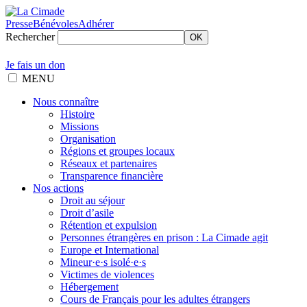
Presse
Bénévoles
Adhérer
Rechercher
OK
Je fais un don
MENU
Nous connaître
Histoire
Missions
Organisation
Régions et groupes locaux
Réseaux et partenaires
Transparence financière
Nos actions
Droit au séjour
Droit d’asile
Rétention et expulsion
Personnes étrangères en prison : La Cimade agit
Europe et International
Mineur·e·s isolé·e·s
Victimes de violences
Hébergement
Cours de Français pour les adultes étrangers