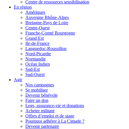
Centre de ressources sensibilisation
En région
Amériques
Auvergne Rhône-Alpes
Bretagne-Pays de Loire
Centre-Ouest
Franche-Comté Bourgogne
Grand Est
Ile-de-France
Languedoc-Roussillon
Nord-Picardie
Normandie
Océan Indien
Sud-Est
Sud-Ouest
Agir
Nos campagnes
Se mobiliser
Devenir bénévole
Faire un don
Legs, assurance-vie et donations
Acheter militant
Offres d’emploi et de stage
Pourquoi adhérer à La Cimade ?
Devenir partenaire