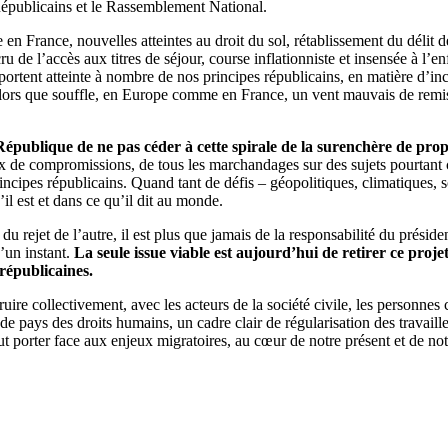
épublicains et le Rassemblement National.
n France, nouvelles atteintes au droit du sol, rétablissement du délit de
ru de l’accès aux titres de séjour, course inflationniste et insensée à 
portent atteinte à nombre de nos principes républicains, en matière d’in
 alors que souffle, en Europe comme en France, un vent mauvais de remise
publique de ne pas céder à cette spirale de la surenchère de prop
ix de compromissions, de tous les marchandages sur des sujets pourtant 
rincipes républicains. Quand tant de défis – géopolitiques, climatiques,
’il est et dans ce qu’il dit au monde.
 du rejet de l’autre, il est plus que jamais de la responsabilité du présid
d’un instant.
La seule issue viable est aujourd’hui de retirer ce proje
républicaines.
ruire collectivement, avec les acteurs de la société civile, les personne
 pays des droits humains, un cadre clair de régularisation des travailleu
 porter face aux enjeux migratoires, au cœur de notre présent et de not