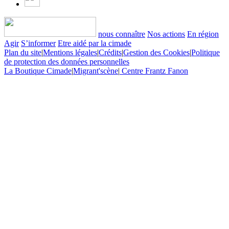
nous connaître
Nos actions
En région
Agir
S’informer
Etre aidé par la cimade
Plan du site
|
Mentions légales
|
Crédits
|
Gestion des Cookies
|
Politique
de protection des données personnelles
La Boutique Cimade
|
Migrant'scène
|
Centre Frantz Fanon