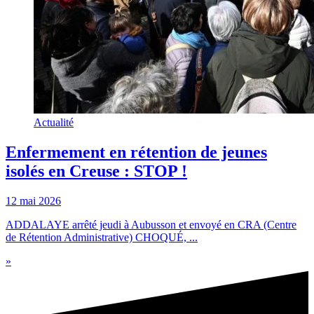
Actualité
Enfermement en rétention de jeunes
isolés en Creuse : STOP !
12 mai 2026
ADDALAYE arrêté jeudi à Aubusson et envoyé en CRA (Centre
de Rétention Administrative) CHOQUÉ, ...
»