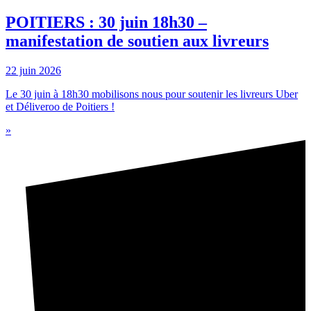
POITIERS : 30 juin 18h30 –
manifestation de soutien aux livreurs
22 juin 2026
Le 30 juin à 18h30 mobilisons nous pour soutenir les livreurs Uber
et Déliveroo de Poitiers !
»