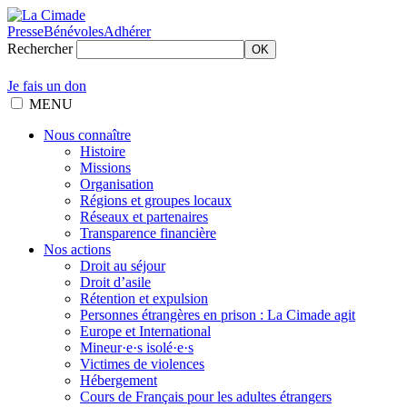
Presse
Bénévoles
Adhérer
Rechercher
OK
Je fais un don
MENU
Nous connaître
Histoire
Missions
Organisation
Régions et groupes locaux
Réseaux et partenaires
Transparence financière
Nos actions
Droit au séjour
Droit d’asile
Rétention et expulsion
Personnes étrangères en prison : La Cimade agit
Europe et International
Mineur·e·s isolé·e·s
Victimes de violences
Hébergement
Cours de Français pour les adultes étrangers