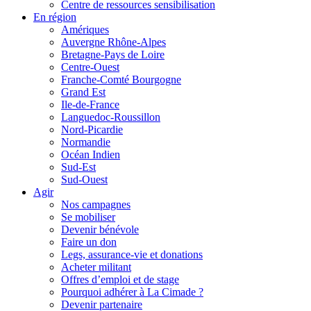
Centre de ressources sensibilisation
En région
Amériques
Auvergne Rhône-Alpes
Bretagne-Pays de Loire
Centre-Ouest
Franche-Comté Bourgogne
Grand Est
Ile-de-France
Languedoc-Roussillon
Nord-Picardie
Normandie
Océan Indien
Sud-Est
Sud-Ouest
Agir
Nos campagnes
Se mobiliser
Devenir bénévole
Faire un don
Legs, assurance-vie et donations
Acheter militant
Offres d’emploi et de stage
Pourquoi adhérer à La Cimade ?
Devenir partenaire