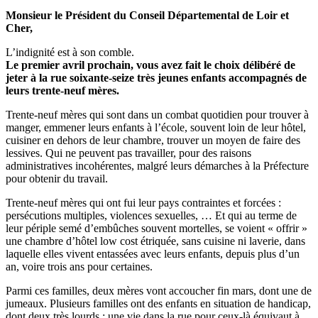
Monsieur le Président du Conseil Départemental de Loir et
Cher,
L’indignité est à son comble.
Le premier avril prochain, vous avez fait le choix délibéré de
jeter à la rue soixante-seize très jeunes enfants accompagnés de
leurs trente-neuf mères.
Trente-neuf mères qui sont dans un combat quotidien pour trouver à
manger, emmener leurs enfants à l’école, souvent loin de leur hôtel,
cuisiner en dehors de leur chambre, trouver un moyen de faire des
lessives. Qui ne peuvent pas travailler, pour des raisons
administratives incohérentes, malgré leurs démarches à la Préfecture
pour obtenir du travail.
Trente-neuf mères qui ont fui leur pays contraintes et forcées :
persécutions multiples, violences sexuelles, … Et qui au terme de
leur périple semé d’embûches souvent mortelles, se voient « offrir »
une chambre d’hôtel low cost étriquée, sans cuisine ni laverie, dans
laquelle elles vivent entassées avec leurs enfants, depuis plus d’un
an, voire trois ans pour certaines.
Parmi ces familles, deux mères vont accoucher fin mars, dont une de
jumeaux. Plusieurs familles ont des enfants en situation de handicap,
dont deux très lourds : une vie dans la rue pour ceux-là équivaut à