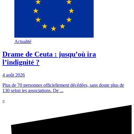
Actualité
Drame de Ceuta : jusqu’où ira
l’indignité ?
4 août 2026
Plus de 70 personnes officiellement décédées, sans doute plus de
130 selon les associations. De ...
»