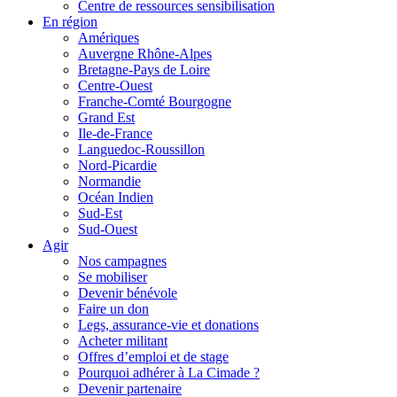
Centre de ressources sensibilisation
En région
Amériques
Auvergne Rhône-Alpes
Bretagne-Pays de Loire
Centre-Ouest
Franche-Comté Bourgogne
Grand Est
Ile-de-France
Languedoc-Roussillon
Nord-Picardie
Normandie
Océan Indien
Sud-Est
Sud-Ouest
Agir
Nos campagnes
Se mobiliser
Devenir bénévole
Faire un don
Legs, assurance-vie et donations
Acheter militant
Offres d’emploi et de stage
Pourquoi adhérer à La Cimade ?
Devenir partenaire