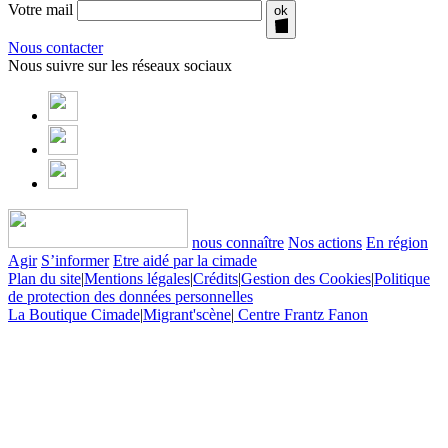
Votre mail
ok
Nous contacter
Nous suivre sur les réseaux sociaux
nous connaître
Nos actions
En région
Agir
S’informer
Etre aidé par la cimade
Plan du site
|
Mentions légales
|
Crédits
|
Gestion des Cookies
|
Politique
de protection des données personnelles
La Boutique Cimade
|
Migrant'scène
|
Centre Frantz Fanon