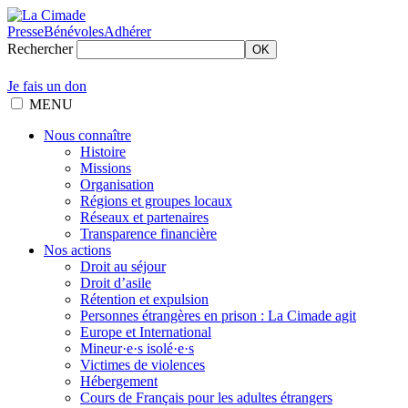
Presse
Bénévoles
Adhérer
Rechercher
OK
Je fais un don
MENU
Nous connaître
Histoire
Missions
Organisation
Régions et groupes locaux
Réseaux et partenaires
Transparence financière
Nos actions
Droit au séjour
Droit d’asile
Rétention et expulsion
Personnes étrangères en prison : La Cimade agit
Europe et International
Mineur·e·s isolé·e·s
Victimes de violences
Hébergement
Cours de Français pour les adultes étrangers