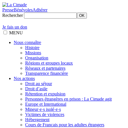
Presse
Bénévoles
Adhérer
Rechercher
OK
Je fais un don
MENU
Nous connaître
Histoire
Missions
Organisation
Régions et groupes locaux
Réseaux et partenaires
Transparence financière
Nos actions
Droit au séjour
Droit d’asile
Rétention et expulsion
Personnes étrangères en prison : La Cimade agit
Europe et International
Mineur·e·s isolé·e·s
Victimes de violences
Hébergement
Cours de Français pour les adultes étrangers