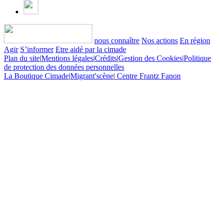
nous connaître
Nos actions
En région
Agir
S’informer
Etre aidé par la cimade
Plan du site
|
Mentions légales
|
Crédits
|
Gestion des Cookies
|
Politique
de protection des données personnelles
La Boutique Cimade
|
Migrant'scène
|
Centre Frantz Fanon