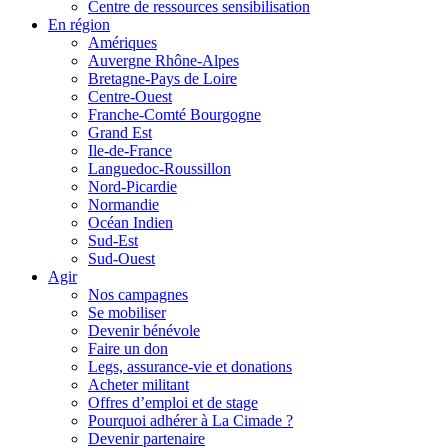
Centre de ressources sensibilisation
En région
Amériques
Auvergne Rhône-Alpes
Bretagne-Pays de Loire
Centre-Ouest
Franche-Comté Bourgogne
Grand Est
Ile-de-France
Languedoc-Roussillon
Nord-Picardie
Normandie
Océan Indien
Sud-Est
Sud-Ouest
Agir
Nos campagnes
Se mobiliser
Devenir bénévole
Faire un don
Legs, assurance-vie et donations
Acheter militant
Offres d’emploi et de stage
Pourquoi adhérer à La Cimade ?
Devenir partenaire