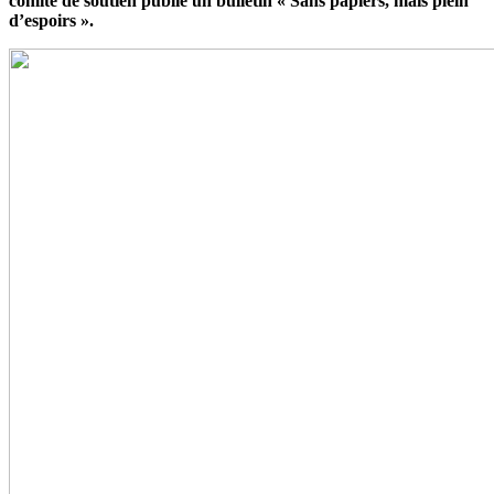
comité de soutien publie un bulletin « Sans papiers, mais plein
d’espoirs ».