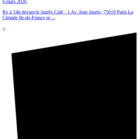
6 mars 2026
Rv à 14h devant le Jaurès Café - 1 Av. Jean Jaurès, 75019 Paris La
Cimade Ile-de-France se ...
»