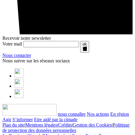
Recevoir notre newsletter
Votre mail
ok
Nous contacter
Nous suivre sur les réseaux sociaux
nous connaître
Nos actions
En région
Agir
S’informer
Etre aidé par la cimade
Plan du site
|
Mentions légales
|
Crédits
|
Gestion des Cookies
|
Politique
de protection des données personnelles