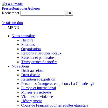
Presse
Bénévoles
Adhérer
Rechercher
OK
Je fais un don
MENU
Nous connaître
Histoire
Missions
Organisation
Régions et groupes locaux
Réseaux et partenaires
Transparence financière
Nos actions
Droit au séjour
Droit d’asile
Rétention et expulsion
Personnes étrangères en prison : La Cimade agit
Europe et International
Mineur·e·s isolé·e·s
Victimes de violences
Hébergement
Cours de Français pour les adultes étrangers