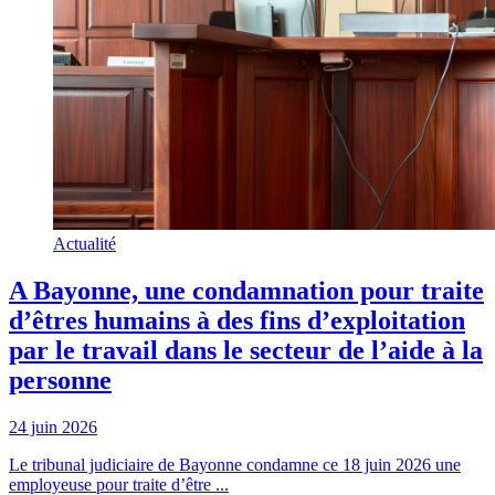
Actualité
A Bayonne, une condamnation pour traite
d’êtres humains à des fins d’exploitation
par le travail dans le secteur de l’aide à la
personne
24 juin 2026
Le tribunal judiciaire de Bayonne condamne ce 18 juin 2026 une
employeuse pour traite d’être ...