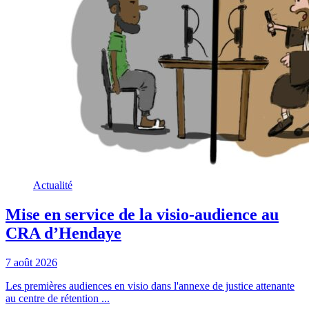
Actualité
Mise en service de la visio-audience au
CRA d’Hendaye
7 août 2026
Les premières audiences en visio dans l'annexe de justice attenante
au centre de rétention ...