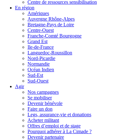
Centre de ressources sensibilisation
En région
Amériques
Auvergne Rhône-Alpes
Bretagne-Pays de Loire
Centre-Ouest
Franche-Comté Bourgogne
Grand Est
Ile-de-France
Languedoc-Roussillon
Nord-Picardie
Normandie
Océan Indien
Sud-Est
Sud-Ouest
Agir
Nos campagnes
Se mobiliser
Devenir bénévole
Faire un don
Legs, assurance-vie et donations
Acheter militant
Offres d’emploi et de stage
Pourquoi adhérer à La Cimade ?
Devenir partenaire